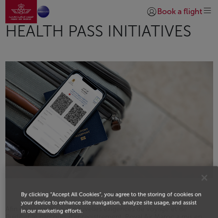
Aller à la page accueil
Saut au contenu principal
Book a flight
Se connecter | S’insc
HEALTH PASS INITIATIVES
By clicking “Accept All Cookies”, you agree to the storing of cookies on
your device to enhance site navigation, analyze site usage, and assist
Afin de répondre aux nouvelles exigences de voyage et de
in our marketing efforts.
fluidifier le parcours d’enregistrement, Royal Air Maroc a mis en