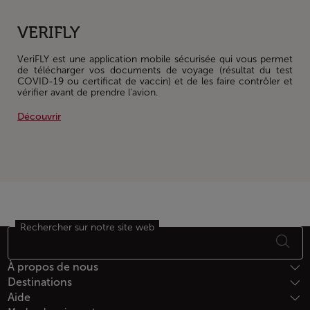
VERIFLY
VeriFLY est une application mobile sécurisée qui vous permet
de télécharger vos documents de voyage (résultat du test
COVID-19 ou certificat de vaccin) et de les faire contrôler et
vérifier avant de prendre l'avion.
Découvrir
Rechercher sur notre site web
Bas de page Plan du site
À propos de nous
Destinations
Aide