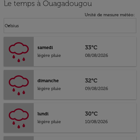
Le temps à Ouagadougou
Unité de mesure météo
:
Weather unit option Celsius Selected
keyboard_arrow_down
Celsius
33°C
samedi
légère pluie
08/08/2026
32°C
dimanche
légère pluie
09/08/2026
30°C
lundi
légère pluie
10/08/2026