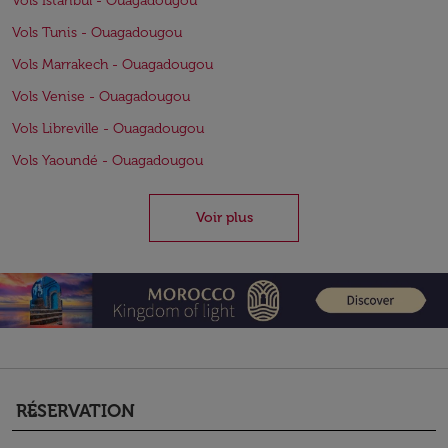
Vols Istanbul - Ouagadougou
Vols Tunis - Ouagadougou
Vols Marrakech - Ouagadougou
Vols Venise - Ouagadougou
Vols Libreville - Ouagadougou
Vols Yaoundé - Ouagadougou
Voir plus
RÉSERVATION
keyboard_arrow_down