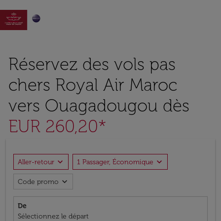

Réservez des vols pas
chers Royal Air Maroc
vers Ouagadougou dès
EUR 260,20*
expand_more
expand_more
Aller-retour
1 Passager, Économique
expand_more
Code promo
De
Sélectionnez le départ