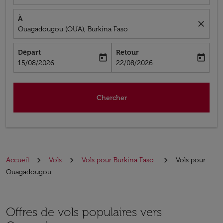
À
close
Ouagadougou (OUA), Burkina Faso
Départ
Retour
today
today
fc-booking-departure-date-aria-label
fc-booking-return-date-aria-label
15/08/2026
22/08/2026
Chercher
Accueil
Vols
Vols pour Burkina Faso
Vols pour
Ouagadougou
Offres de vols populaires vers