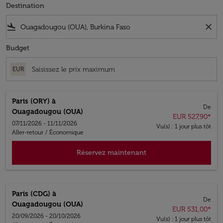
Destination
flight_land
close
Budget
EUR
Paris (ORY)
à
De
Ouagadougou (OUA)
EUR 527,90
*
07/11/2026 - 11/11/2026
Vu(s) : 1 jour plus tôt
Aller-retour
/
Économique
Réservez maintenant
Paris (CDG)
à
De
Ouagadougou (OUA)
EUR 531,00
*
20/09/2026 - 20/10/2026
Vu(s) : 1 jour plus tôt