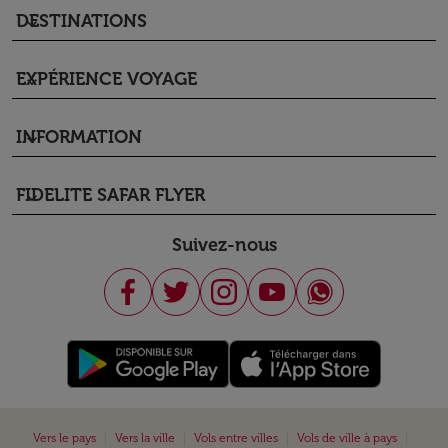
DESTINATIONS
keyboard_arrow_down
EXPÉRIENCE VOYAGE
keyboard_arrow_down
INFORMATION
keyboard_arrow_down
FIDELITE SAFAR FLYER
keyboard_arrow_down
Suivez-nous
|
|
|
|
Vers le pays
Vers la ville
Vols entre villes
Vols de ville à pays