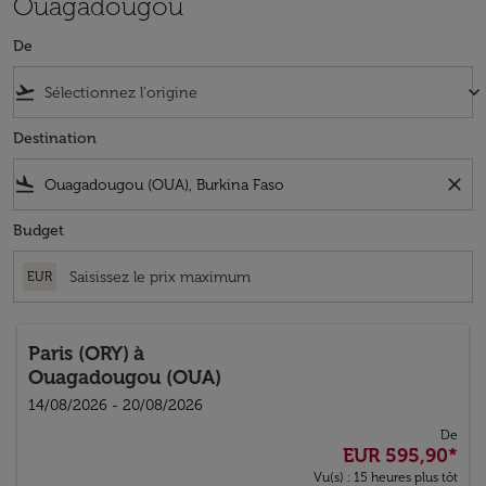
Ouagadougou
De
flight_takeoff
keyboard_arrow_down
Destination
flight_land
close
Budget
EUR
Paris (ORY)
à
Ouagadougou (OUA)
14/08/2026 - 20/08/2026
De
EUR 595,90
*
Vu(s) : 15 heures plus tôt