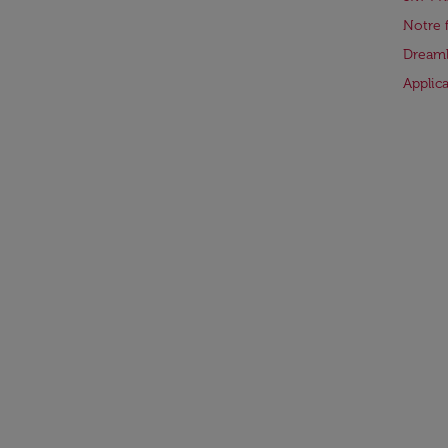
Notre 
Dreaml
Applic