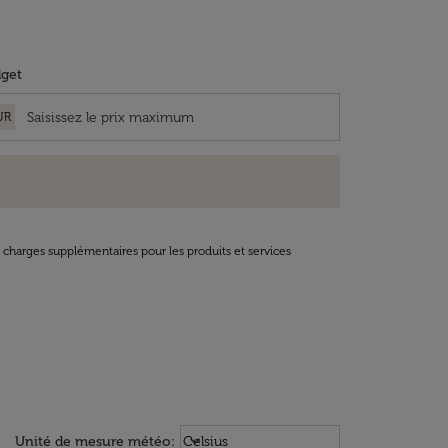
get
UR
t charges supplémentaires pour les produits et services
Weather unit option Celsius Select
keyboard_arrow_down
Unité de mesure météo
:
Celsius