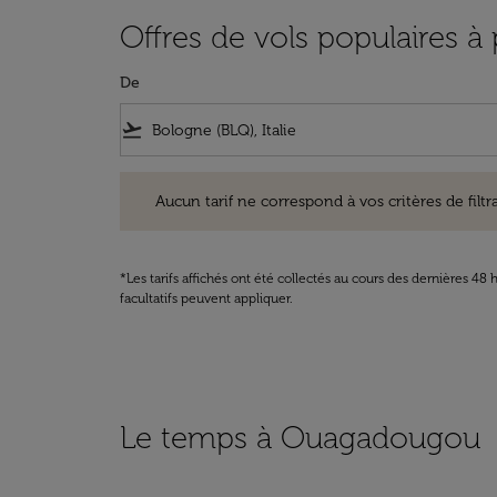
Offres de vols populaires 
De
flight_takeoff
Aucun tarif ne correspond à vos critères de filtrage. Ve
Aucun tarif ne correspond à vos critères de filtrag
*Les tarifs affichés ont été collectés au cours des dernières 4
facultatifs peuvent appliquer.
Le temps à Ouagadougou