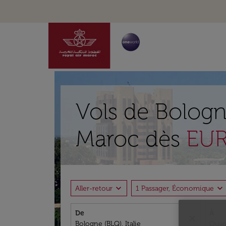
Vols de Bolog
Maroc dès
EUR
expand_more
expand_more
Aller-retour
1 Passager, Économique
De
À
close