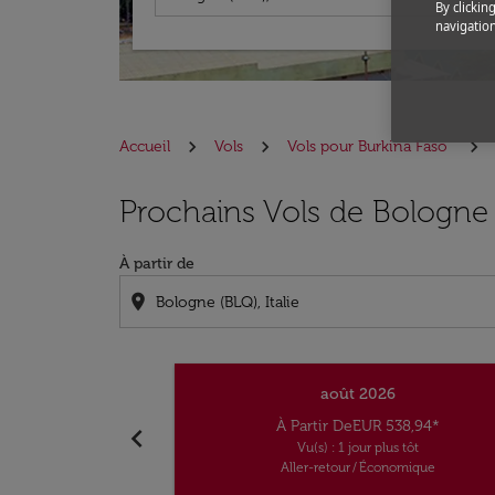
By clickin
navigation
Accueil
Vols
Vols pour Burkina Faso
Prochains Vols de Bologn
À partir de
location_on
août 2026
À Partir De
EUR 538,94
*
chevron_left
Vu(s) : 1 jour plus tôt
Aller-retour
/
Économique