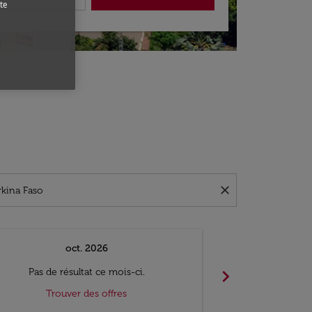
te
close
oct. 2026
n
chevron_right
Pas de résultat ce mois-ci.
Pas de ré
Trouver des offres
Trouv