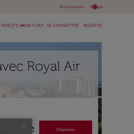
language
keyboard_arrow_down
Nous contacter
Français
keyboard_arrow_down
FIDELITE SAFAR FLYER
SE CONNECTER
REGISTER
vec Royal Air
r
today
Chercher
abel
king-return-date-aria-label
/2026