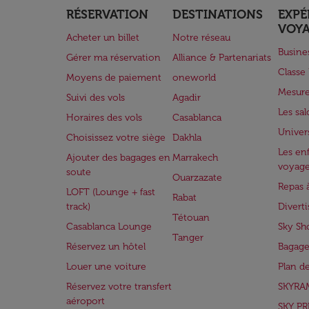
RÉSERVATION
DESTINATIONS
EXPÉ
VOY
Acheter un billet
Notre réseau
Busine
Gérer ma réservation
Alliance & Partenariats
Class
Moyens de paiement
oneworld
Mesure
Suivi des vols
Agadir
Les sa
Horaires des vols
Casablanca
Univer
Choisissez votre siège
Dakhla
Les enf
Ajouter des bagages en
Marrakech
voyag
soute
Ouarzazate
Repas 
LOFT (Lounge + fast
Rabat
track)
Divert
Tétouan
Casablanca Lounge
Sky Sh
Tanger
Réservez un hôtel
Bagage
Louer une voiture
Plan d
Réservez votre transfert
SKYRA
aéroport
SKY PR