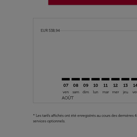
cmp-daily-histogram-bars-legend-min-price-ar
EUR 538,94
Displaying fares for août-2026
BLQ–OUA: cmp-view-offers-discla
BLQ–OUA: cmp-view-offers-di
BLQ–OUA: cmp-view-offer
BLQ–OUA: cmp-view-o
BLQ–OUA: cmp-v
BLQ–OUA: c
BLQ–OU
BL
07
08
09
10
11
12
13
1
ven
sam
dim
lun
mar
mer
jeu
ve
AOÛT
* Les tarifs affichés ont été enregistrés au cours des dernières
services optionnels.