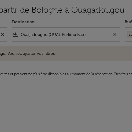
à partir de Bologne à Ouagadougou
Destination
Bud
close
flight_land
close
E
uillez ajuster vos filtres.
e. Veuillez ajuster vos filtres.
8 heures et peuvent ne plus être disponibles au moment de la réservation. Des frais e