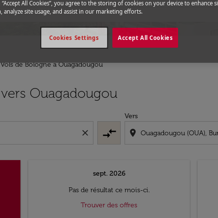
g “Accept All Cookies”, you agree to the storing of cookies on your device to enhance si
, analyze site usage, and assist in our marketing efforts.
Cookies Settings
Accept All Cookies
Vols de Bologne a Ouagadougou
e vers Ouagadougou
Vers
compare_arrows
close
location_on
sept. 2026
Pas de résultat ce mois-ci.
Trouver des offres