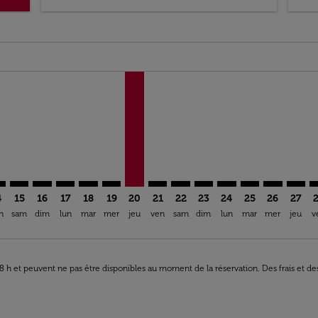
ia-label EUR 538,94
imer. Trouver des offres
sclaimer. Trouver des offres
s-disclaimer. Trouver des offres
ffers-disclaimer. Trouver des offres
iew-offers-disclaimer. Trouver des offres
mp-view-offers-disclaimer. Trouver des offres
A: cmp-view-offers-disclaimer. Trouver des offres
Q–OUA: cmp-view-offers-disclaimer. Trouver des offres
BLQ–OUA: cmp-view-offers-disclaimer. Trouver des offres
BLQ–OUA: cmp-view-offers-disclaimer. Trouver des of
BLQ–OUA: cmp-view-offers-disclaimer. Trouver de
BLQ–OUA: cmp-view-offers-disclaimer. Trouve
BLQ–OUA: cmp-view-offers-disclaimer. T
BLQ–OUA, 20/08/2026 – 27/08/2026: 
BLQ–OUA: cmp-view-offers-discl
BLQ–OUA: cmp-view-offers-d
BLQ–OUA: cmp-view-offe
BLQ–OUA: cmp-view-
BLQ–OUA: cmp-v
BLQ–OUA: 
BLQ–O
B
4
15
16
17
18
19
20
21
22
23
24
25
26
27
n
sam
dim
lun
mar
mer
jeu
ven
sam
dim
lun
mar
mer
jeu
v
 48 h et peuvent ne pas être disponibles au moment de la réservation. Des frais et d