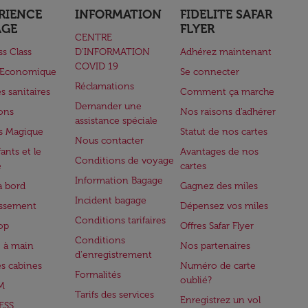
RIENCE
INFORMATION
FIDELITE SAFAR
AGE
FLYER
CENTRE
ss Class
D’INFORMATION
Adhérez maintenant
COVID 19
e Economique
Se connecter
Réclamations
s sanitaires
Comment ça marche
Demander une
lons
Nos raisons d'adhérer
assistance spéciale
s Magique
Statut de nos cartes
Nous contacter
ants et le
Avantages de nos
Conditions de voyage
e
cartes
Information Bagage
à bord
Gagnez des miles
Incident bagage
issement
Dépensez vos miles
Conditions tarifaires
op
Offres Safar Flyer
Conditions
 à main
Nos partenaires
d'enregistrement
es cabines
Numéro de carte
Formalités
oublié?
M
Tarifs des services
Enregistrez un vol
ESS