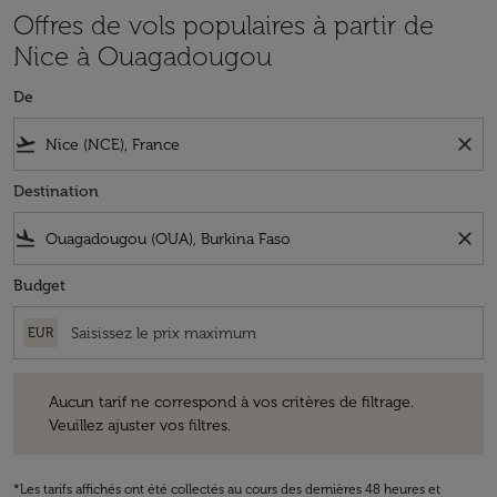
Offres de vols populaires à partir de
Nice à Ouagadougou
De
flight_takeoff
close
Destination
flight_land
close
Budget
EUR
Aucun tarif ne correspond à vos critères de filtrage. Veuillez ajuster v
Aucun tarif ne correspond à vos critères de filtrage.
Veuillez ajuster vos filtres.
*Les tarifs affichés ont été collectés au cours des dernières 48 heures et