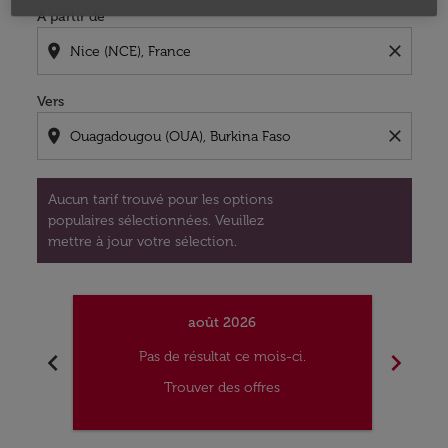
À partir de
location_on
close
Vers
location_on
close
Aucun tarif trouvé pour les options
populaires sélectionnées. Veuillez
mettre à jour votre sélection.
août 2026
chevron_left
chevron_right
Pas de résultat ce mois-ci.
Trouver des offres