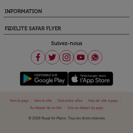
INFORMATION
keyboard_arrow_down
FIDELITE SAFAR FLYER
keyboard_arrow_down
Suivez-nous
|
|
|
|
Vers le pays
Vers la ville
Vols entre villes
Vols de ville à pays
|
Au départ de la ville
Vols au départ du pays
© 2026 Royal Air Maroc. Tous les droits réservés