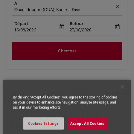
À
close
Ouagadougou (OUA), Burkina Faso
Départ
Retour
today
today
fc-booking-departure-date-aria-label
fc-booking-return-date-aria-label
16/08/2026
23/08/2026
Chercher
Accueil
Vols
Vols pour Burkina Faso
Vols de Nice
By clicking “Accept All Cookies”, you agree to the storing of cookies
a Ouagadougou
on your device to enhance site navigation, analyze site usage, and
assist in our marketing efforts.
Prochains Vols de Nice vers
Aucun tarif trouvé pour les options populaires sélectio
Ouagadougou
Cookies Settings
Accept All Cookies