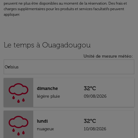
peuvent ne plus être disponibles au moment de la réservation. Des frais et
charges supplémentaires pour les produits et services facultatifs peuvent
appliquer.
Le temps à Ouagadougou
Unité de mesure météo
:
Weather unit option Celsius Selected
keyboard_arrow_down
Celsius
32°C
dimanche
légère pluie
09/08/2026
32°C
lundi
nuageux
10/08/2026