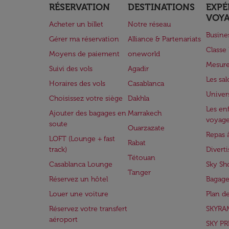
RÉSERVATION
DESTINATIONS
EXPÉ
VOY
Acheter un billet
Notre réseau
Busine
Gérer ma réservation
Alliance & Partenariats
Class
Moyens de paiement
oneworld
Mesure
Suivi des vols
Agadir
Les sa
Horaires des vols
Casablanca
Univer
Choisissez votre siège
Dakhla
Les enf
Ajouter des bagages en
Marrakech
voyag
soute
Ouarzazate
Repas 
LOFT (Lounge + fast
Rabat
track)
Divert
Tétouan
Casablanca Lounge
Sky Sh
Tanger
Réservez un hôtel
Bagage
Louer une voiture
Plan d
Réservez votre transfert
SKYRA
aéroport
SKY PR