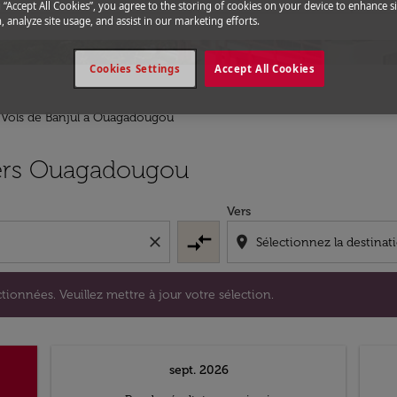
g “Accept All Cookies”, you agree to the storing of cookies on your device to enhance si
, analyze site usage, and assist in our marketing efforts.
Cookies Settings
Accept All Cookies
Vols de Banjul a Ouagadougou
s sélectionnées. Veuillez mettre à jour votre sélection.
vers Ouagadougou
Vers
compare_arrows
close
location_on
tionnées. Veuillez mettre à jour votre sélection.
sept. 2026