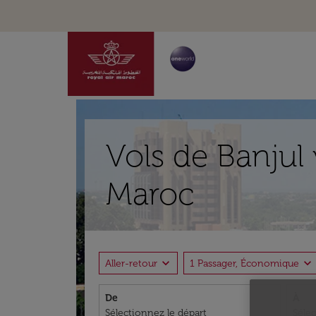
Vols de Banjul
Maroc
expand_more
expand_more
Aller-retour
1 Passager, Économique
De
À