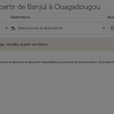
à partir de Banjul à Ouagadougou
Destination
Bud
keyboard_arrow_down
flight_land
keyboard_arrow_down
E
uillez ajuster vos filtres.
e. Veuillez ajuster vos filtres.
8 heures et peuvent ne plus être disponibles au moment de la réservation. Des frais e