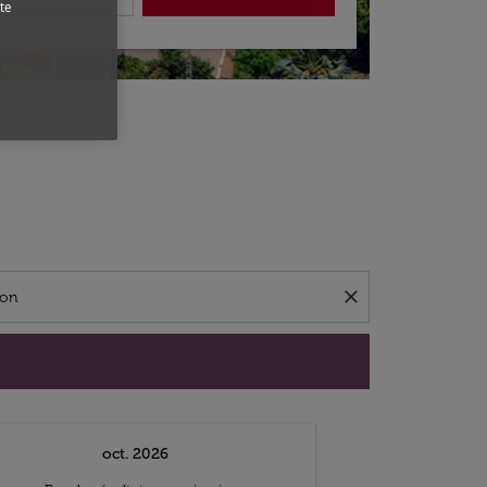
te
close
oct. 2026
n