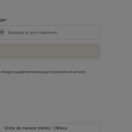
get
UR
t charges supplémentaires pour les produits et services
Weather unit option Celsius Select
keyboard_arrow_down
Unité de mesure météo
:
Celsius