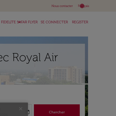
language
keyboard_arrow_down
Nous contacter
Français
keyboard_arrow_down
FIDELITE SAFAR FLYER
SE CONNECTER
REGISTER
c Royal Air
r
today
Chercher
abel
king-return-date-aria-label
/2026