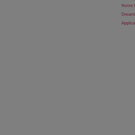
Notre 
Dreaml
Applic