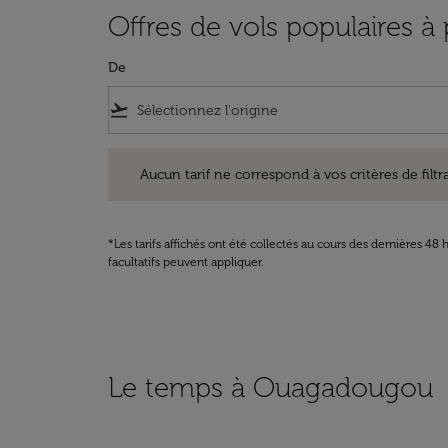
Offres de vols populaires 
De
flight_takeoff
Aucun tarif ne correspond à vos critères de filtrage. Ve
Aucun tarif ne correspond à vos critères de filtrag
*Les tarifs affichés ont été collectés au cours des dernières 4
facultatifs peuvent appliquer.
Le temps à Ouagadougou