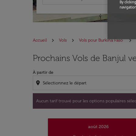
By clickin
navigation
Accueil
Vols
Vols pour Burkina Faso
Aucun tarif trouvé pour les options populaire
Prochains Vols de Banjul 
À partir de
location_on
Aucun tarif trouvé pour les options populaires sélec
août 2026