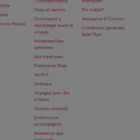
Correspondance
manquant
flotte
Visas et vaccins
Pin oublié?
iner
Documents à
Assistance & Contact
ations Mobile
télécharger avant le
Conditions générales
voyage
Safar Flyer
Initiatives Pass
sanitaires
Iata travel pass
Partenariat Mlab
VeriFLY
Animaux
Voyagez avec des
enfants
Services exclusifs
Enfants non
accompagnés
Assistance aux
passagers