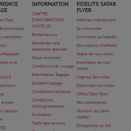
RIENCE
INFORMATION
FIDELITE SAFAR
AGE
FLYER
CENTRE
ss Class
D’INFORMATION
Adhérez maintenant
COVID 19
e Economique
Se connecter
Réclamations
s sanitaires
Comment ça marche
Demander une
lons
Nos raisons d'adhérer
assistance spéciale
s Magique
Statut de nos cartes
Nous contacter
ants et le
Avantages de nos
Conditions de voyage
e
cartes
Information Bagage
à bord
Gagnez des miles
Incident bagage
issement
Dépensez vos miles
Conditions tarifaires
op
Offres Safar Flyer
Conditions
 à main
Nos partenaires
d'enregistrement
es cabines
Numéro de carte
Formalités
oublié?
M
Tarifs des services
Enregistrez un vol
ESS