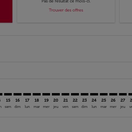
Pas de résultat ce mois-ci.
Trouver des offres
mer. Trouver des offres
sclaimer. Trouver des offres
s-disclaimer. Trouver des offres
ffers-disclaimer. Trouver des offres
ew-offers-disclaimer. Trouver des offres
p-view-offers-disclaimer. Trouver des offres
A: cmp-view-offers-disclaimer. Trouver des offres
L–OUA: cmp-view-offers-disclaimer. Trouver des offres
BJL–OUA: cmp-view-offers-disclaimer. Trouver des offres
BJL–OUA: cmp-view-offers-disclaimer. Trouver des off
BJL–OUA: cmp-view-offers-disclaimer. Trouver des
BJL–OUA: cmp-view-offers-disclaimer. Trouver
BJL–OUA: cmp-view-offers-disclaimer. Tr
BJL–OUA: cmp-view-offers-disclaimer
BJL–OUA: cmp-view-offers-discla
BJL–OUA: cmp-view-offers-di
BJL–OUA: cmp-view-offe
BJL–OUA: cmp-view-
BJL–OUA: cmp-v
BJL–OUA: c
BJL–O
B
4
15
16
17
18
19
20
21
22
23
24
25
26
27
n
sam
dim
lun
mar
mer
jeu
ven
sam
dim
lun
mar
mer
jeu
v