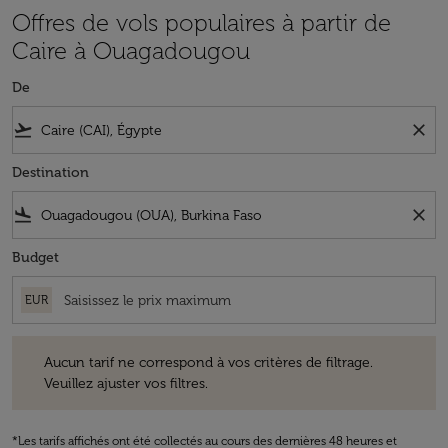
Offres de vols populaires à partir de
Caire à Ouagadougou
De
flight_takeoff
close
Destination
flight_land
close
Budget
EUR
Aucun tarif ne correspond à vos critères de filtrage. Veuillez ajuster v
Aucun tarif ne correspond à vos critères de filtrage.
Veuillez ajuster vos filtres.
*Les tarifs affichés ont été collectés au cours des dernières 48 heures et