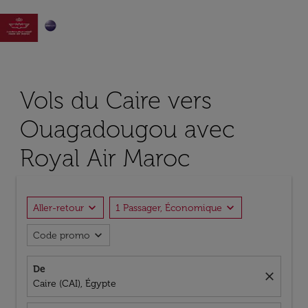

Vols du Caire vers
Ouagadougou avec
Royal Air Maroc
expand_more
expand_more
Aller-retour
1 Passager, Économique
expand_more
Code promo
De
close
Caire (CAI), Égypte