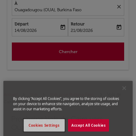
À
close
Ouagadougou (OUA), Burkina Faso
Départ
Retour
today
today
fc-booking-departure-date-aria-label
fc-booking-return-date-aria-label
14/08/2026
21/08/2026
Chercher
Accueil
Vols
Vols pour Burkina Faso
Vols de
By clicking “Accept All Cookies”, you agree to the storing of cookies
Caire a Ouagadougou
on your device to enhance site navigation, analyze site usage, and
assist in our marketing efforts.
Prochains Vols de Caire vers
Aucun tarif trouvé pour les options populaires sélectio
Ouagadougou
Cookies Settings
Accept All Cookies