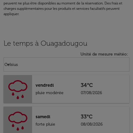
peuvent ne plus être disponibles au moment de la réservation. Des frais et
charges supplémentaires pour les produits et services facultatifs peuvent
appliquer.
Le temps à Ouagadougou
Unité de mesure météo
:
Weather unit option Celsius Selected
keyboard_arrow_down
Celsius
34°C
vendredi
pluie modérée
07/08/2026
33°C
samedi
forte pluie
08/08/2026