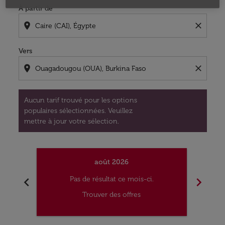
À partir de
location_on
close
Vers
location_on
close
Aucun tarif trouvé pour les options
populaires sélectionnées. Veuillez
mettre à jour votre sélection.
août 2026
chevron_left
chevron_right
Pas de résultat ce mois-ci.
Trouver des offres