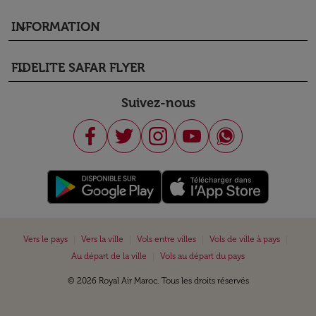
INFORMATION
keyboard_arrow_down
FIDELITE SAFAR FLYER
keyboard_arrow_down
Suivez-nous
|
|
|
|
Vers le pays
Vers la ville
Vols entre villes
Vols de ville à pays
|
Au départ de la ville
Vols au départ du pays
© 2026 Royal Air Maroc. Tous les droits réservés