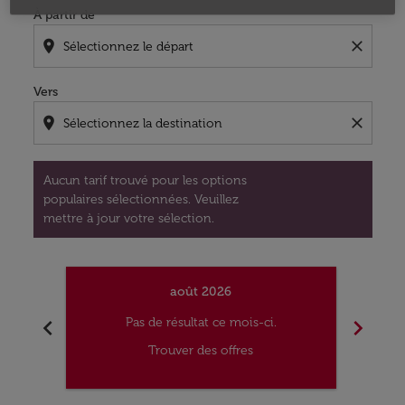
À partir de
location_on
close
Vers
location_on
close
Aucun tarif trouvé pour les options
populaires sélectionnées. Veuillez
mettre à jour votre sélection.
août 2026
chevron_left
chevron_right
Pas de résultat ce mois-ci.
Trouver des offres