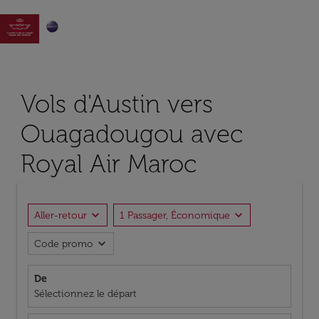

Vols d'Austin vers
Ouagadougou avec
Royal Air Maroc
expand_more
expand_more
Aller-retour
1 Passager, Économique
expand_more
Code promo
De
Sélectionnez le départ