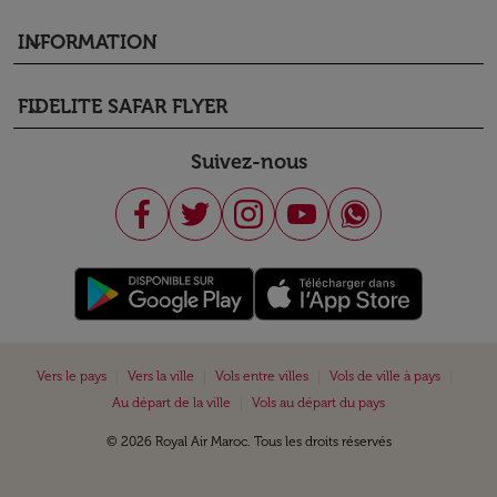
INFORMATION
keyboard_arrow_down
FIDELITE SAFAR FLYER
keyboard_arrow_down
Suivez-nous
|
|
|
|
Vers le pays
Vers la ville
Vols entre villes
Vols de ville à pays
|
Au départ de la ville
Vols au départ du pays
© 2026 Royal Air Maroc. Tous les droits réservés