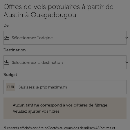
Offres de vols populaires à partir de
Austin à Ouagadougou
De
flight_takeoff
keyboard_arrow_down
Destination
flight_land
keyboard_arrow_down
Budget
EUR
Aucun tarif ne correspond à vos critères de filtrage. Veuillez ajuster v
Aucun tarif ne correspond à vos critères de filtrage.
Veuillez ajuster vos filtres.
*Les tarifs affichés ont été collectés au cours des dernières 48 heures et