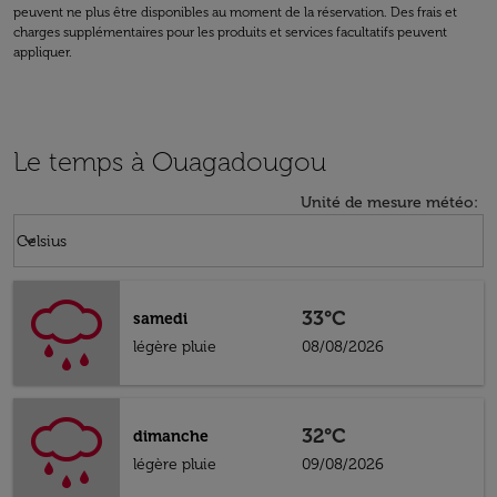
peuvent ne plus être disponibles au moment de la réservation. Des frais et
charges supplémentaires pour les produits et services facultatifs peuvent
appliquer.
Le temps à Ouagadougou
Unité de mesure météo
:
Weather unit option Celsius Selected
keyboard_arrow_down
Celsius
33°C
samedi
légère pluie
08/08/2026
32°C
dimanche
légère pluie
09/08/2026