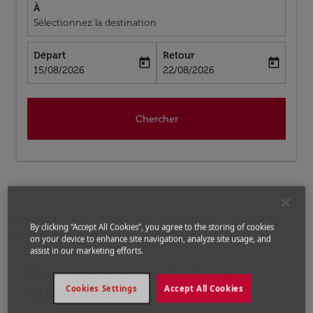
À
Sélectionnez la destination
Départ
Retour
today
today
fc-booking-departure-date-aria-label
fc-booking-return-date-aria-label
15/08/2026
22/08/2026
Chercher
Accueil
Vols
Vols pour Burkina Faso
Vols de
By clicking “Accept All Cookies”, you agree to the storing of cookies
Austin a Ouagadougou
on your device to enhance site navigation, analyze site usage, and
assist in our marketing efforts.
Prochains Vols de Austin vers
Aucun tarif trouvé pour les options populaires sélectio
Ouagadougou
Cookies Settings
Accept All Cookies