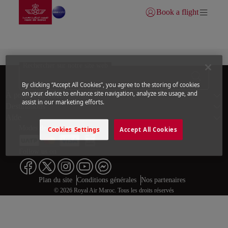
Aller à la page accueil
Saut au contenu principal
Book a flight
Se connecter | S’inscrire)
Statut des vols
Rechercher sur notre site web
By clicking “Accept All Cookies”, you agree to the storing of cookies
Bas de page Pl
on your device to enhance site navigation, analyze site usage, and
À propos de nous
assist in our marketing efforts.
Destinations
Aide
Modes de paiement
Cookies Settings
Accept All Cookies
Follow us on
Web map links
$Title.getData()
Plan du site
Conditions générales
Nos partenaires
© 2026 Royal Air Maroc. Tous les droits réservés