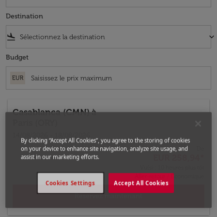
Destination
flight_land
keyboard_arrow_down
Budget
EUR
Casablanca (CMN)
à
Paris (ORY)
14/08/2026 - 18/08/2026
By clicking “Accept All Cookies”, you agree to the storing of cookies
on your device to enhance site navigation, analyze site usage, and
De
EUR 258,94
*
assist in our marketing efforts.
Vu(s) : 10 heures plus tôt
Aller-retour
/
Économique
Cookies Settings
Accept All Cookies
Réservez maintenant