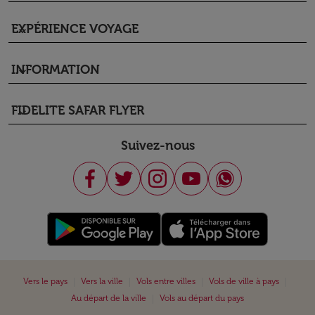
EXPÉRIENCE VOYAGE
keyboard_arrow_down
INFORMATION
keyboard_arrow_down
FIDELITE SAFAR FLYER
keyboard_arrow_down
Suivez-nous
|
|
|
|
Vers le pays
Vers la ville
Vols entre villes
Vols de ville à pays
|
Au départ de la ville
Vols au départ du pays