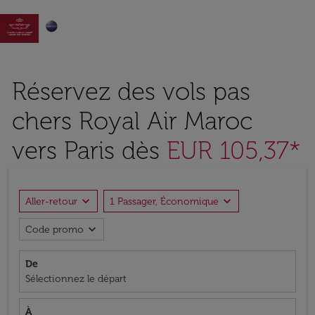

Réservez des vols pas
chers Royal Air Maroc
vers Paris dès
EUR 105,37*
expand_more
expand_more
Aller-retour
1 Passager, Économique
expand_more
Code promo
De
Sélectionnez le départ
À