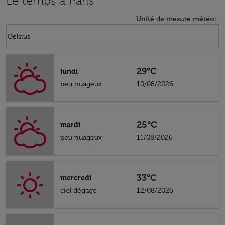
Le temps à Paris
Unité de mesure météo
:
Weather unit option Celsius Selected
keyboard_arrow_down
Celsius
29°C
lundi
peu nuageux
10/08/2026
25°C
mardi
peu nuageux
11/08/2026
33°C
mercredi
ciel dégagé
12/08/2026