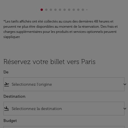
Affichage de cmp-pagination-showing-c
Affichage de cmp-pagination-showing
Affichage de cmp-pagination-showi
Affichage de cmp-pagination-sho
Affichage de cmp-pagination-s
Affichage de cmp-pagination
Affichage de cmp-paginati
Affichage de cmp-pagina
Affichage de cmp-pagi
Affichage de cmp-pa
Affichage de cmp-
Affichage de cm
Affichage de 
Affichage d
Affichage
Afficha
Affic
Aff
A
*Les tarifs affichés ont été collectés au cours des dernières 48 heures et
peuvent ne plus être disponibles au moment de la réservation. Des frais et
charges supplémentaires pour les produits et services optionnels peuvent
s'appliquer.
Réservez votre billet vers Paris
De
flight_takeoff
keyboard_arrow_down
Destination
flight_land
keyboard_arrow_down
Budget