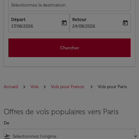
Sélectionnez la destination
Départ
Retour
today
today
fc-booking-departure-date-aria-label
fc-booking-return-date-aria-label
17/08/2026
24/08/2026
Chercher
Accueil
Vols
Vols pour France
Vols pour Paris
Offres de vols populaires vers Paris
De
flight_takeoff
keyboard_arrow_down