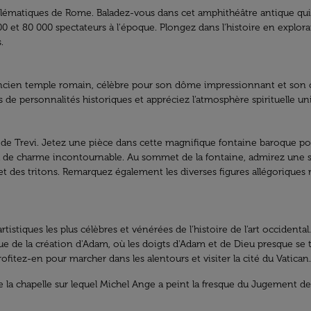
blématiques de Rome. Baladez-vous dans cet amphithéâtre antique qui a
000 et 80 000 spectateurs à l'époque. Plongez dans l'histoire en explo
.
 ancien temple romain, célèbre pour son dôme impressionnant et son 
s de personnalités historiques et appréciez l'atmosphère spirituelle un
 de Trevi. Jetez une pièce dans cette magnifique fontaine baroque po
 lieu de charme incontournable. Au sommet de la fontaine, admirez une
et des tritons. Remarquez également les diverses figures allégoriques 
ns artistiques les plus célèbres et vénérées de l'histoire de l'art occid
 de la création d'Adam, où les doigts d'Adam et de Dieu presque se t
Profitez-en pour marcher dans les alentours et visiter la cité du Vatican.
e la chapelle sur lequel Michel Ange a peint la fresque du Jugement der