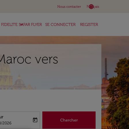
language
keyboard_arrow_down
Nous contacter
Français
keyboard_arrow_down
FIDELITE SAFAR FLYER
SE CONNECTER
REGISTER
Maroc vers
ur
today
Chercher
abel
oking-return-date-aria-label
8/2026