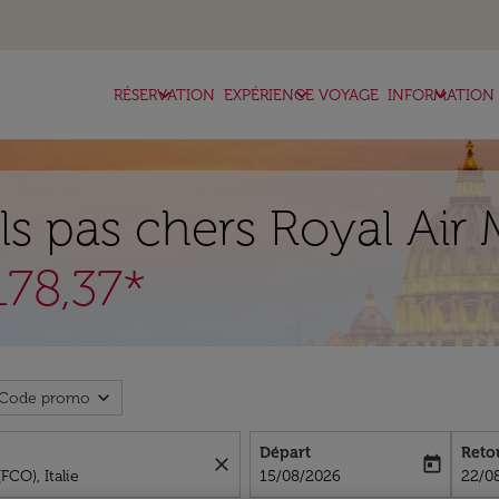
keyboard_arrow_down
keyboard_arrow_down
keyboard_arrow_down
RÉSERVATION
EXPÉRIENCE VOYAGE
INFORMATION
ls pas chers Royal Air 
178,37*
expand_more
Code promo
Départ
Reto
close
today
fc-booking-departure-date-aria-l
fc-bo
15/08/2026
22/0