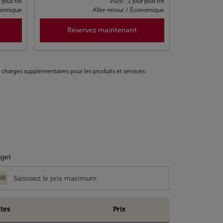
r plus tôt
Vu(s) : 1 jour plus tôt
nomique
Aller-retour
/
Économique
Réservez maintenant
t charges supplémentaires pour les produits et services
get
UR
tes
Prix