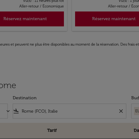
Vu(s) : 11 heures plus tôt
Vu(s) : 1 jou
Aller-retour
/
Économique
Aller-retour
/
Éco
Réservez maintenant
Réservez maintenant
8 heures et peuvent ne plus être disponibles au moment de la réservation. Des frais e
 Rome
Destination
Bud
keyboard_arrow_down
flight_land
close
E
Tarif
Da