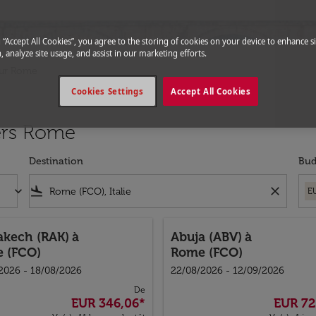
g “Accept All Cookies”, you agree to the storing of cookies on your device to enhance si
, analyze site usage, and assist in our marketing efforts.
our Rome
Cookies Settings
Accept All Cookies
vers Rome
Destination
Bud
keyboard_arrow_down
flight_land
close
E
akech (RAK)
à
Abuja (ABV)
à
 (FCO)
Rome (FCO)
2026 - 18/08/2026
22/08/2026 - 12/09/2026
De
EUR 346,06
*
EUR 72