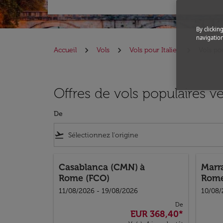
By clickin
navigation
Accueil
Vols
Vols pour Italie
Vols p
Offres de vols populaires 
De
flight_takeoff
Casablanca (CMN)
à
Marr
Rome (FCO)
Rome
11/08/2026 - 19/08/2026
10/08/
De
EUR 368,40
*