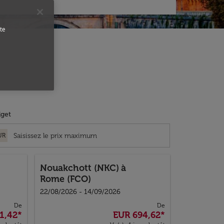
te
get
UR
Nouakchott (NKC)
à
Rome (FCO)
22/08/2026 - 14/09/2026
De
De
1,42
*
EUR 694,62
*