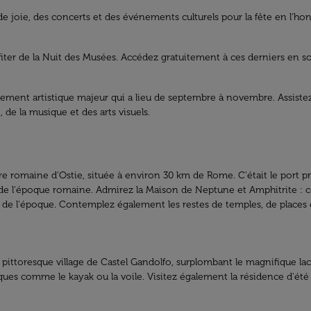
x de joie, des concerts et des événements culturels pour la fête en l’ho
er de la Nuit des Musées. Accédez gratuitement à ces derniers en soiré
ment artistique majeur qui a lieu de septembre à novembre. Assistez
de la musique et des arts visuels.
aire romaine d'Ostie, située à environ 30 km de Rome. C'était le port 
e de l'époque romaine. Admirez la Maison de Neptune et Amphitrite :
e de l'époque. Contemplez également les restes de temples, de places e
ttoresque village de Castel Gandolfo, surplombant le magnifique lac
ues comme le kayak ou la voile. Visitez également la résidence d'été du