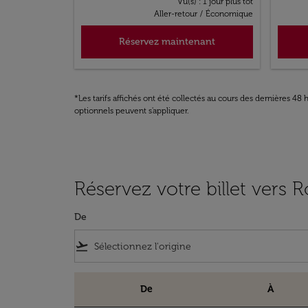
Vu(s) : 1 jour plus tôt
Aller-retour
/
Économique
Réservez maintenant
*Les tarifs affichés ont été collectés au cours des dernières 4
optionnels peuvent s'appliquer.
Réservez votre billet vers
De
flight_takeoff
De
À