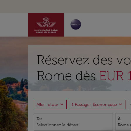
Réservez des vo
Rome dès
EUR 
expand_more
expand_more
Aller-retour
1 Passager, Économique
De
À