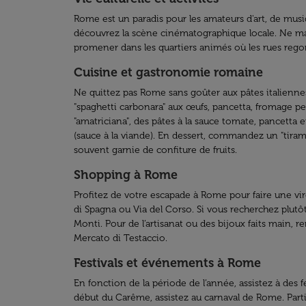
Rome est un paradis pour les amateurs d'art, de musiqu
découvrez la scène cinématographique locale. Ne ma
promener dans les quartiers animés où les rues regor
Cuisine et gastronomie romaine
Ne quittez pas Rome sans goûter aux pâtes italiennes,
"spaghetti carbonara" aux œufs, pancetta, fromage pe
"amatriciana", des pâtes à la sauce tomate, pancetta 
(sauce à la viande). En dessert, commandez un "tirami
souvent garnie de confiture de fruits.
Shopping à Rome
Profitez de votre escapade à Rome pour faire une vi
di Spagna ou Via del Corso. Si vous recherchez plutô
Monti. Pour de l’artisanat ou des bijoux faits main, r
Mercato di Testaccio.
Festivals et événements à Rome
En fonction de la période de l’année, assistez à des f
début du Carême, assistez au carnaval de Rome. Partici