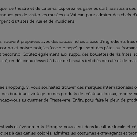
e, de théâtre et de cinéma. Explorez les galeries d'art, assistez à des
nquez pas de visiter les musées du Vatican pour admirer des chefs-d
gent d'artistes de rue et de musiciens.
 souvent préparées avec des sauces riches à base d'ingrédients frais e
corino et poivre noir, les "cacio e pepe" qui sont des pâtes au fromag
et pecorino. Goûtez également aux supplì, des boulettes de riz frites, 
su", un délicieux dessert à base de biscuits imbibés de café et de ma
rée shopping. Si vous souhaitez trouver des marques internationales o
t des boutiques vintage ou des produits de créateurs locaux, rendez-vo
endez-vous au quartier de Trastevere. Enfin, pour faire le plein de prod
estivals et événements. Plongez-vous ainsi dans la culture locale et cé
pez à des défilés colorés, admirez les costumes extravagants et profite