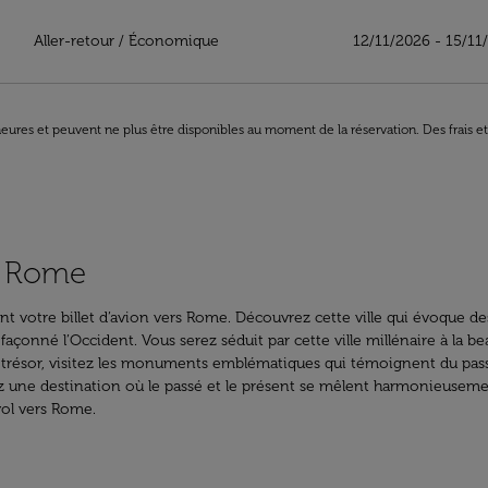
Aller-retour
/
Économique
12/11/2026 - 15/11
8 heures et peuvent ne plus être disponibles au moment de la réservation. Des frais e
 à Rome
prenant votre billet d’avion vers Rome. Découvrez cette ville qui évoque
t façonné l’Occident. Vous serez séduit par cette ville millénaire à la
 trésor, visitez les monuments emblématiques qui témoignent du passé g
une destination où le passé et le présent se mêlent harmonieusement
vol vers Rome.