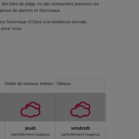
n des bars de plage ou des restaurants présents sur
spèces de plantes et d'animaux.
re historique d'Ostie à la résidence estivale
t pour vous.
Weather unit option Celsius Select
keyboard_arrow_down
Unité de mesure météo
:
Celsius
jeudi
vendredi
partiellement nuageux
partiellement nuageux