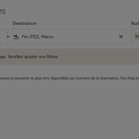
ès
Destination
Bud
keyboard_arrow_down
flight_land
close
X
uillez ajuster vos filtres.
e. Veuillez ajuster vos filtres.
8 heures et peuvent ne plus être disponibles au moment de la réservation. Des frais e