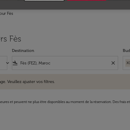
our Fès
ers Fès
Destination
Bud
keyboard_arrow_down
flight_land
close
X
uillez ajuster vos filtres.
e. Veuillez ajuster vos filtres.
8 heures et peuvent ne plus être disponibles au moment de la réservation. Des frais e