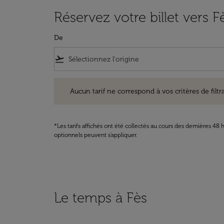
Réservez votre billet vers F
De
flight_takeoff
Aucun tarif ne correspond à vos critères de filtrage. Ve
Aucun tarif ne correspond à vos critères de filtrag
*Les tarifs affichés ont été collectés au cours des dernières 4
optionnels peuvent s'appliquer.
Le temps à Fès