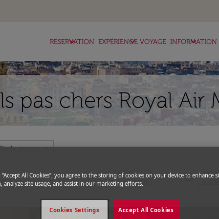
keyboard_arrow_down
keyboard_arrow_down
keyboard_arrow_down
RÉSERVATION
EXPÉRIENCE VOYAGE
INFORMATION
ls pas chers Royal Air 
expand_more
Code promo
Départ
Reto
g “Accept All Cookies”, you agree to the storing of cookies on your device to enhance si
close
today
fc-booking-departure-date-aria-l
fc-bo
14/08/2026
21/0
, analyze site usage, and assist in our marketing efforts.
Cookies Settings
Accept All Cookies