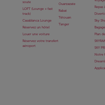
voyag
soute
Ouarzazate
Repas 
LOFT (Lounge + fast
Rabat
track)
Divert
Tétouan
Casablanca Lounge
Sky Sh
Tanger
Réservez un hôtel
Bagage
Louer une voiture
Plan d
Réservez votre transfert
SKYRA
aéroport
SKY PR
Notre 
Dreaml
Applic