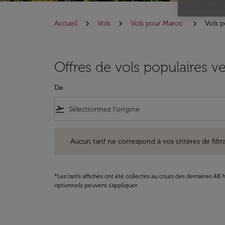
Accueil
Vols
Vols pour Maroc
Vols p
Offres de vols populaires v
De
flight_takeoff
Aucun tarif ne correspond à vos critères de filtrage. Ve
Aucun tarif ne correspond à vos critères de filtrag
*Les tarifs affichés ont été collectés au cours des dernières 4
optionnels peuvent s'appliquer.