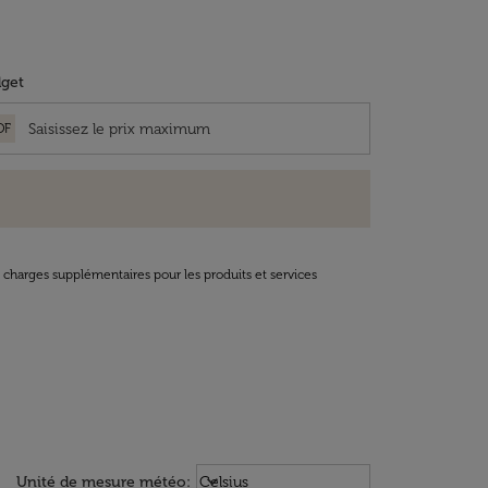
get
OF
t charges supplémentaires pour les produits et services
Weather unit option Celsius Select
keyboard_arrow_down
Unité de mesure météo
:
Celsius