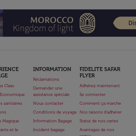
RIENCE
INFORMATION
FIDELITE SAFAR
AGE
FLYER
Réclamations
ss Class
Adhérez maintenant
Demander une
e Economique
assistance spéciale
Se connecter
s sanitaires
Nous contacter
Comment ça marche
lons
Conditions de voyage
Nos raisons d'adhérer
s Magique
Information Bagage
Statut de nos cartes
ants et le
Incident bagage
Avantages de nos