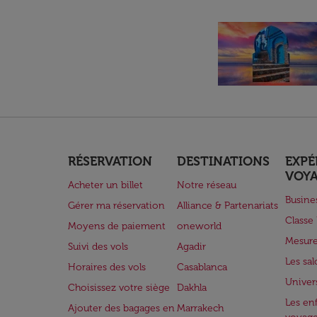
RÉSERVATION
DESTINATIONS
EXPÉ
VOY
Acheter un billet
Notre réseau
Busine
Gérer ma réservation
Alliance & Partenariats
Class
Moyens de paiement
oneworld
Mesure
Suivi des vols
Agadir
Les sa
Horaires des vols
Casablanca
Univer
Choisissez votre siège
Dakhla
Les enf
Ajouter des bagages en
Marrakech