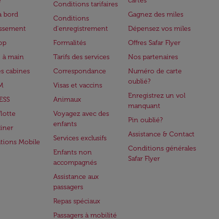
e
cartes
Conditions tarifaires
à bord
Gagnez des miles
Conditions
issement
d'enregistrement
Dépensez vos miles
op
Formalités
Offres Safar Flyer
 à main
Tarifs des services
Nos partenaires
es cabines
Correspondance
Numéro de carte
oublié?
M
Visas et vaccins
Enregistrez un vol
ESS
Animaux
manquant
flotte
Voyagez avec des
Pin oublié?
enfants
iner
Assistance & Contact
Services exclusifs
ations Mobile
Conditions générales
Enfants non
Safar Flyer
accompagnés
Assistance aux
passagers
Repas spéciaux
Passagers à mobilité