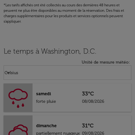
*Les tarifs affichés ont été collectés au cours des dernières 48 heures et
peuvent ne plus être disponibles au moment de la réservation. Des frais et
charges supplémentaires pour les produits et services optionnels peuvent
s'appliquer.
Le temps à Washington, D.C.
Unité de mesure météo
:
Weather unit option Celsius Selected
keyboard_arrow_down
Celsius
33°C
samedi
forte pluie
08/08/2026
31°C
dimanche
partiellement nuageux
09/08/2026