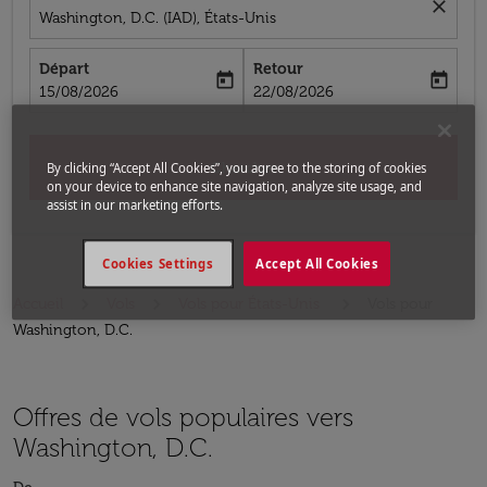
close
Washington, D.C. (IAD), États-Unis
Départ
Retour
today
today
fc-booking-departure-date-aria-label
fc-booking-return-date-aria-label
15/08/2026
22/08/2026
Chercher
By clicking “Accept All Cookies”, you agree to the storing of cookies
on your device to enhance site navigation, analyze site usage, and
assist in our marketing efforts.
Cookies Settings
Accept All Cookies
Accueil
Vols
Vols pour États-Unis
Vols pour
Washington, D.C.
Offres de vols populaires vers
Washington, D.C.