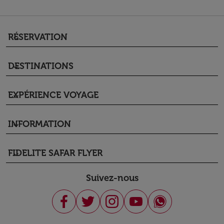
RÉSERVATION
keyboard_arrow_down
DESTINATIONS
keyboard_arrow_down
EXPÉRIENCE VOYAGE
keyboard_arrow_down
INFORMATION
keyboard_arrow_down
FIDELITE SAFAR FLYER
keyboard_arrow_down
Suivez-nous