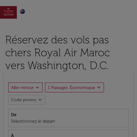

Réservez des vols pas
chers Royal Air Maroc
vers Washington, D.C.
expand_more
expand_more
Aller-retour
1 Passager, Économique
expand_more
Code promo
De
Sélectionnez le départ
À