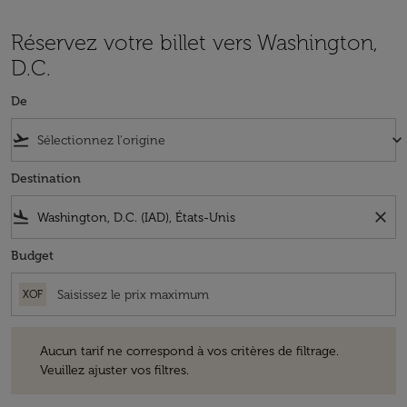
Réservez votre billet vers Washington,
D.C.
De
flight_takeoff
keyboard_arrow_down
Destination
flight_land
close
Budget
XOF
Aucun tarif ne correspond à vos critères de filtrage. Veuillez ajuster v
Aucun tarif ne correspond à vos critères de filtrage.
Veuillez ajuster vos filtres.