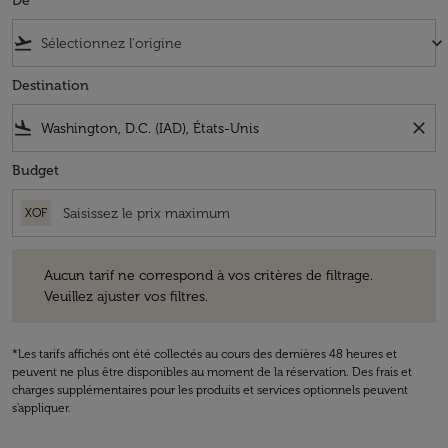
De
flight_takeoff
keyboard_arrow_down
Destination
flight_land
close
Budget
XOF
Aucun tarif ne correspond à vos critères de filtrage. Veuillez ajuster v
Aucun tarif ne correspond à vos critères de filtrage.
Veuillez ajuster vos filtres.
*Les tarifs affichés ont été collectés au cours des dernières 48 heures et
peuvent ne plus être disponibles au moment de la réservation. Des frais et
charges supplémentaires pour les produits et services optionnels peuvent
s'appliquer.