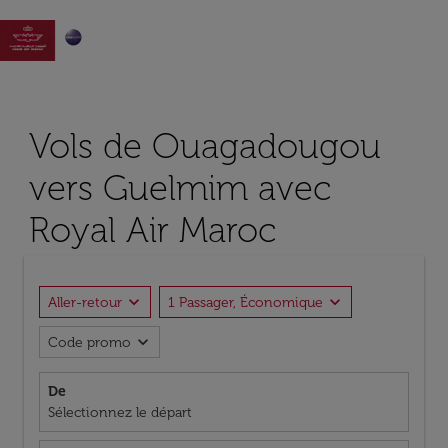

Vols de Ouagadougou
vers Guelmim avec
Royal Air Maroc
expand_more
expand_more
Aller-retour
1 Passager, Économique
expand_more
Code promo
De
Sélectionnez le départ