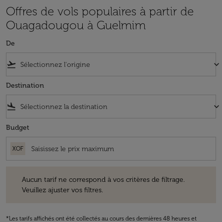
Offres de vols populaires à partir de
Ouagadougou à Guelmim
De
flight_takeoff
keyboard_arrow_down
Destination
flight_land
keyboard_arrow_down
Budget
XOF
Aucun tarif ne correspond à vos critères de filtrage. Veuillez ajuster v
Aucun tarif ne correspond à vos critères de filtrage.
Veuillez ajuster vos filtres.
*Les tarifs affichés ont été collectés au cours des dernières 48 heures et