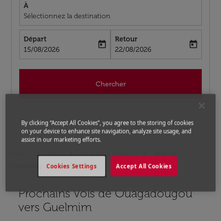
À
Sélectionnez la destination
Départ
Retour
today
today
fc-booking-departure-date-aria-label
fc-booking-return-date-aria-label
15/08/2026
22/08/2026
Chercher
By clicking “Accept All Cookies”, you agree to the storing of cookies
on your device to enhance site navigation, analyze site usage, and
assist in our marketing efforts.
Accueil
Vols
Vols pour Maroc
Vols de
Ouagadougou a Guelmim
Cookies Settings
Accept All Cookies
Prochains Vols de Ouagadougou
Aucun tarif trouvé pour les options populaires sélectio
vers Guelmim