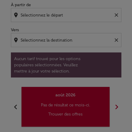
À partir de
location_on
close
Vers
location_on
close
Aucun tarif trouvé pour les options
populaires sélectionnées. Veuillez
mettre à jour votre sélection.
août 2026
chevron_left
chevron_right
Pas de résultat ce mois-ci.
Trouver des offres