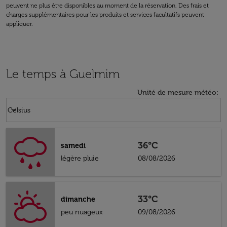
peuvent ne plus être disponibles au moment de la réservation. Des frais et
charges supplémentaires pour les produits et services facultatifs peuvent
appliquer.
Le temps à Guelmim
Unité de mesure météo
:
Weather unit option Celsius Selected
keyboard_arrow_down
Celsius
36°C
samedi
légère pluie
08/08/2026
33°C
dimanche
peu nuageux
09/08/2026