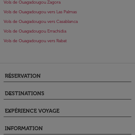
Vols de Ouagadougou Zagora
Vols de Ouagadougou vers Las Palmas
Vols de Ouagadougou vers Casablanca
Vols de Ouagadougou Errachidia
Vols de Ouagadougou vers Rabat
RÉSERVATION
keyboard_arrow_down
DESTINATIONS
keyboard_arrow_down
EXPÉRIENCE VOYAGE
keyboard_arrow_down
INFORMATION
keyboard_arrow_down