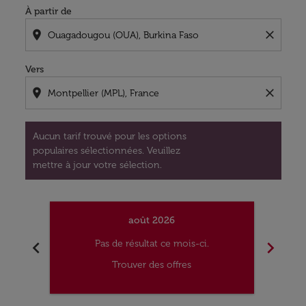
À partir de
location_on
close
Vers
location_on
close
Aucun tarif trouvé pour les options
populaires sélectionnées. Veuillez
mettre à jour votre sélection.
août 2026
chevron_left
chevron_right
Pas de résultat ce mois-ci.
Trouver des offres