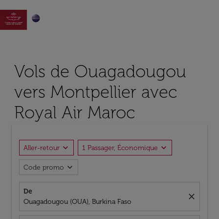

Vols de Ouagadougou
vers Montpellier avec
Royal Air Maroc
expand_more
expand_more
Aller-retour
1 Passager, Économique
expand_more
Code promo
De
close
Ouagadougou (OUA), Burkina Faso