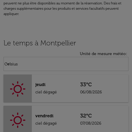
peuvent ne plus être disponibles au moment de la réservation. Des frais et
charges supplémentaires pour les produits et services facultatifs peuvent
appliquer.
Le temps à Montpellier
Unité de mesure météo
:
Weather unit option Celsius Selected
keyboard_arrow_down
Celsius
33°C
jeudi
ciel dégagé
06/08/2026
32°C
vendredi
ciel dégagé
07/08/2026