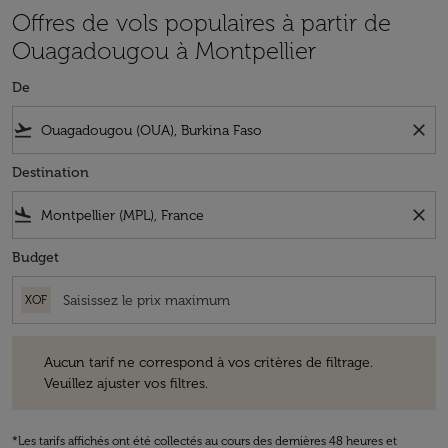
Offres de vols populaires à partir de
Ouagadougou à Montpellier
De
flight_takeoff
close
Destination
flight_land
close
Budget
XOF
Aucun tarif ne correspond à vos critères de filtrage. Veuillez ajuster v
Aucun tarif ne correspond à vos critères de filtrage.
Veuillez ajuster vos filtres.
*Les tarifs affichés ont été collectés au cours des dernières 48 heures et