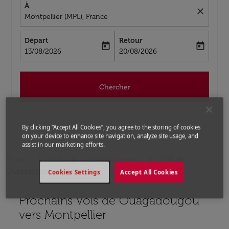
À
close
Montpellier (MPL), France
Départ
Retour
today
today
fc-booking-departure-date-aria-label
fc-booking-return-date-aria-label
13/08/2026
20/08/2026
Chercher
By clicking “Accept All Cookies”, you agree to the storing of cookies
on your device to enhance site navigation, analyze site usage, and
assist in our marketing efforts.
Accueil
Vols
Vols pour France
Vols de
Ouagadougou a Montpellier
Cookies Settings
Accept All Cookies
Prochains Vols de Ouagadougou
Aucun tarif trouvé pour les options populaires sélectio
vers Montpellier