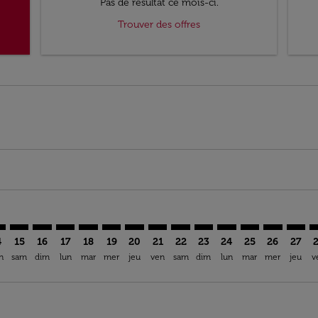
Pas de résultat ce mois-ci.
Trouver des offres
imer. Trouver des offres
sclaimer. Trouver des offres
s-disclaimer. Trouver des offres
ffers-disclaimer. Trouver des offres
ew-offers-disclaimer. Trouver des offres
mp-view-offers-disclaimer. Trouver des offres
D: cmp-view-offers-disclaimer. Trouver des offres
V–ADD: cmp-view-offers-disclaimer. Trouver des offres
BZV–ADD: cmp-view-offers-disclaimer. Trouver des offres
BZV–ADD: cmp-view-offers-disclaimer. Trouver des of
BZV–ADD: cmp-view-offers-disclaimer. Trouver de
BZV–ADD: cmp-view-offers-disclaimer. Trouve
BZV–ADD: cmp-view-offers-disclaimer. Tr
BZV–ADD: cmp-view-offers-disclaimer
BZV–ADD: cmp-view-offers-discl
BZV–ADD: cmp-view-offers-d
BZV–ADD: cmp-view-offe
BZV–ADD: cmp-view-
BZV–ADD: cmp-v
BZV–ADD: 
BZV–A
B
4
15
16
17
18
19
20
21
22
23
24
25
26
27
n
sam
dim
lun
mar
mer
jeu
ven
sam
dim
lun
mar
mer
jeu
v