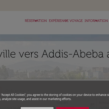
keyboard_arrow_down
keyboard_arrow_down
keyboard_arrow_down
RÉSERVATION
EXPÉRIENCE VOYAGE
INFORMATION
ville vers Addis-Abeba 
expand_more
Code promo
g “Accept All Cookies”, you agree to the storing of cookies on your device to enhance si
, analyze site usage, and assist in our marketing efforts.
Départ
Retou
today
fc-booking-departure-date-aria-l
fc-boo
14/08/2026
21/08