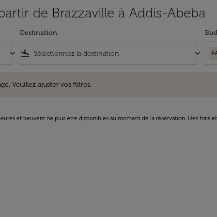
partir de Brazzaville à Addis-Abeba
Destination
Bud
keyboard_arrow_down
flight_land
keyboard_arrow_down
X
uillez ajuster vos filtres.
e. Veuillez ajuster vos filtres.
8 heures et peuvent ne plus être disponibles au moment de la réservation. Des frais e