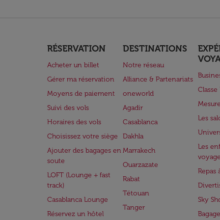
RÉSERVATION
DESTINATIONS
EXPÉ
VOY
Acheter un billet
Notre réseau
Busine
Gérer ma réservation
Alliance & Partenariats
Class
Moyens de paiement
oneworld
Mesure
Suivi des vols
Agadir
Les sa
Horaires des vols
Casablanca
Univer
Choisissez votre siège
Dakhla
Les enf
Ajouter des bagages en
Marrakech
voyag
soute
Ouarzazate
Repas 
LOFT (Lounge + fast
Rabat
track)
Divert
Tétouan
Casablanca Lounge
Sky Sh
Tanger
Réservez un hôtel
Bagage