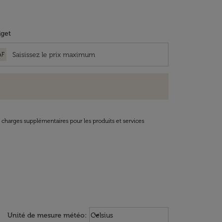
get
AF
t charges supplémentaires pour les produits et services
Weather unit option Celsius Select
keyboard_arrow_down
Unité de mesure météo
:
Celsius