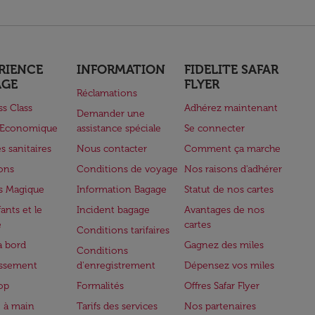
RIENCE
INFORMATION
FIDELITE SAFAR
AGE
FLYER
Réclamations
ss Class
Adhérez maintenant
Demander une
e Economique
assistance spéciale
Se connecter
s sanitaires
Nous contacter
Comment ça marche
lons
Conditions de voyage
Nos raisons d'adhérer
s Magique
Information Bagage
Statut de nos cartes
ants et le
Incident bagage
Avantages de nos
e
cartes
Conditions tarifaires
à bord
Gagnez des miles
Conditions
issement
d'enregistrement
Dépensez vos miles
op
Formalités
Offres Safar Flyer
 à main
Tarifs des services
Nos partenaires