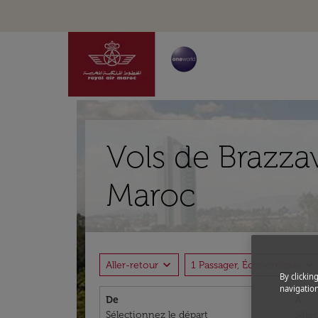
Vols de Brazza
Maroc
expand_more
expand_more
Aller-retour
1 Passager, Économique
By clickin
navigation
De
À