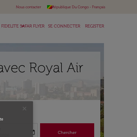
keyboard_arrow_down
Nous contacter
République Du Congo
-
Français
keyboard_arrow_down
FIDELITE SAFAR FLYER
SE CONNECTER
REGISTER
avec Royal Air
te
r
today
Chercher
abel
king-return-date-aria-label
/2026