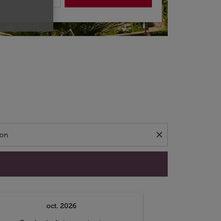
close
oct. 2026
n