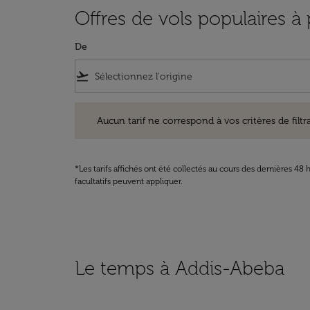
Offres de vols populaires à 
De
flight_takeoff
Aucun tarif ne correspond à vos critères de filtrage. Ve
Aucun tarif ne correspond à vos critères de filtrag
*Les tarifs affichés ont été collectés au cours des dernières 4
facultatifs peuvent appliquer.
Le temps à Addis-Abeba