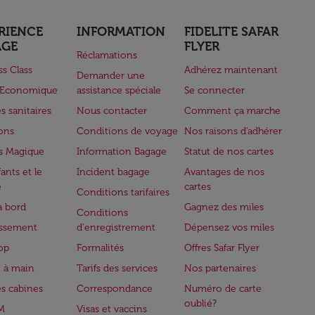
RIENCE
INFORMATION
FIDELITE SAFAR
AGE
FLYER
Réclamations
ss Class
Adhérez maintenant
Demander une
e Economique
assistance spéciale
Se connecter
s sanitaires
Nous contacter
Comment ça marche
lons
Conditions de voyage
Nos raisons d'adhérer
s Magique
Information Bagage
Statut de nos cartes
ants et le
Incident bagage
Avantages de nos
e
cartes
Conditions tarifaires
à bord
Gagnez des miles
Conditions
issement
d'enregistrement
Dépensez vos miles
op
Formalités
Offres Safar Flyer
 à main
Tarifs des services
Nos partenaires
es cabines
Correspondance
Numéro de carte
oublié?
M
Visas et vaccins