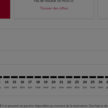
Pas de résultat ce mois-ci.
Trouver des offres
imer. Trouver des offres
sclaimer. Trouver des offres
s-disclaimer. Trouver des offres
ffers-disclaimer. Trouver des offres
iew-offers-disclaimer. Trouver des offres
mp-view-offers-disclaimer. Trouver des offres
N: cmp-view-offers-disclaimer. Trouver des offres
V–CMN: cmp-view-offers-disclaimer. Trouver des offres
BZV–CMN: cmp-view-offers-disclaimer. Trouver des offres
BZV–CMN: cmp-view-offers-disclaimer. Trouver des of
BZV–CMN: cmp-view-offers-disclaimer. Trouver de
BZV–CMN: cmp-view-offers-disclaimer. Trouve
BZV–CMN: cmp-view-offers-disclaimer. T
BZV–CMN: cmp-view-offers-disclaime
BZV–CMN: cmp-view-offers-discl
BZV–CMN: cmp-view-offers-d
BZV–CMN: cmp-view-offe
BZV–CMN: cmp-view-
BZV–CMN: cmp-v
BZV–CMN: 
BZV–C
B
3
14
15
16
17
18
19
20
21
22
23
24
25
26
u
ven
sam
dim
lun
mar
mer
jeu
ven
sam
dim
lun
mar
mer
j
 48 h et peuvent ne pas être disponibles au moment de la réservation. Des frais et d