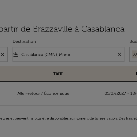
partir de Brazzaville à Casablanca
Destination
Bud
close
flight_land
close
X
Tarif
ille à Casablanca
Aller-retour
/
Économique
01/07/2027 - 18
8 heures et peuvent ne plus être disponibles au moment de la réservation. Des frais e