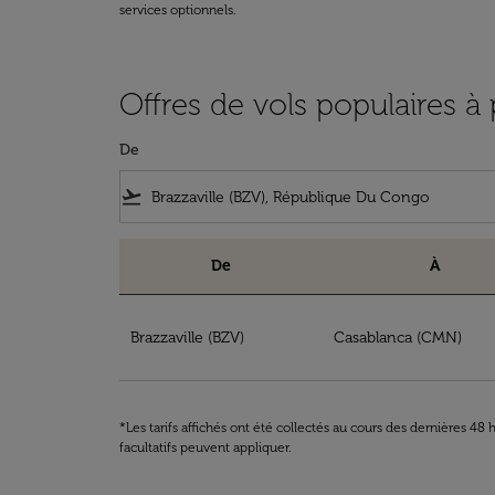
services optionnels.
Offres de vols populaires à 
De
flight_takeoff
De
À
Offres de vols populaires à partir de Brazzav
Brazzaville (BZV)
Casablanca (CMN)
*Les tarifs affichés ont été collectés au cours des dernières 4
facultatifs peuvent appliquer.