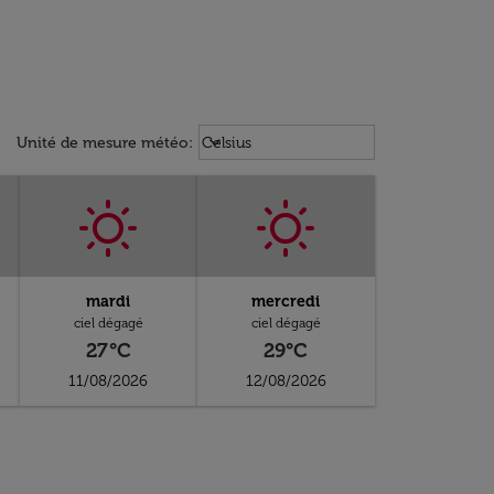
Weather unit option Celsius Select
keyboard_arrow_down
Unité de mesure météo
:
Celsius
mardi
mercredi
ciel dégagé
ciel dégagé
27°C
29°C
11/08/2026
12/08/2026