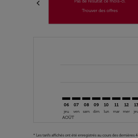
chevron_left
Pas de résultat ce mois-ci.
Trouver des offres
Displaying fares for août-2026
BZV–CMN: cmp-view-offers-discla
BZV–CMN: cmp-view-offers-di
BZV–CMN: cmp-view-offer
BZV–CMN: cmp-view-o
BZV–CMN: cmp-v
BZV–CMN: c
BZV–CM
BZ
06
07
08
09
10
11
12
1
jeu
ven
sam
dim
lun
mar
mer
je
AOÛT
* Les tarifs affichés ont été enregistrés au cours des dernières