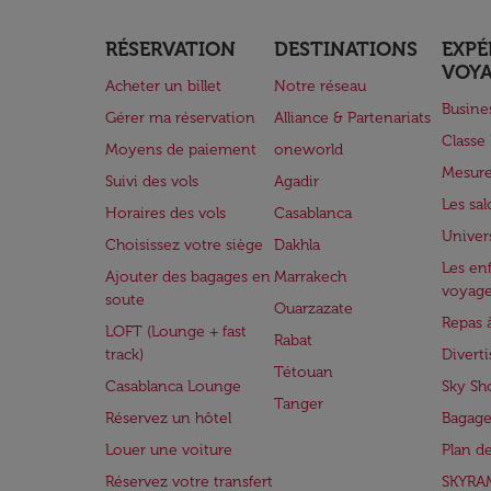
RÉSERVATION
DESTINATIONS
EXPÉ
VOY
Acheter un billet
Notre réseau
Busine
Gérer ma réservation
Alliance & Partenariats
Class
Moyens de paiement
oneworld
Mesure
Suivi des vols
Agadir
Les sa
Horaires des vols
Casablanca
Univer
Choisissez votre siège
Dakhla
Les enf
Ajouter des bagages en
Marrakech
voyag
soute
Ouarzazate
Repas 
LOFT (Lounge + fast
Rabat
track)
Divert
Tétouan
Casablanca Lounge
Sky Sh
Tanger
Réservez un hôtel
Bagage
Louer une voiture
Plan d
Réservez votre transfert
SKYRA