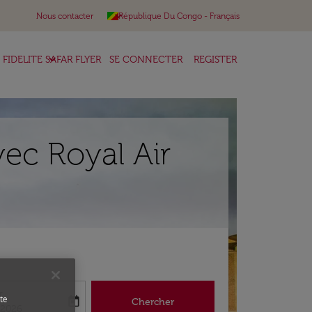
keyboard_arrow_down
Nous contacter
République Du Congo
-
Français
keyboard_arrow_down
FIDELITE SAFAR FLYER
SE CONNECTER
REGISTER
vec Royal Air
r
te
today
Chercher
abel
king-return-date-aria-label
/2026