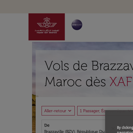
Vols de Brazzav
Maroc dès
XAF
expand_more
expand_more
Aller-retour
1 Passager, Économique
De
À
By clickin
close
navigation