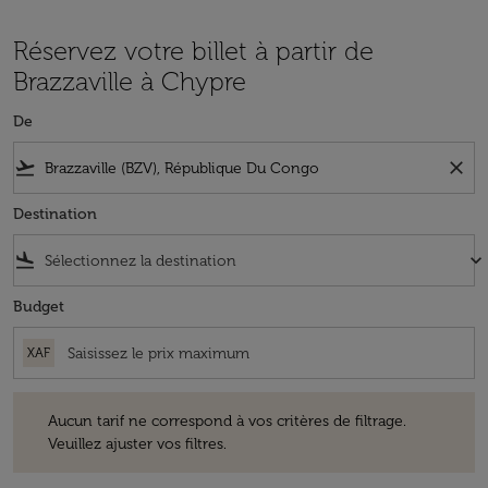
Réservez votre billet à partir de
Brazzaville à Chypre
De
flight_takeoff
close
Destination
flight_land
keyboard_arrow_down
Budget
XAF
Aucun tarif ne correspond à vos critères de filtrage. Veuillez ajuster v
Aucun tarif ne correspond à vos critères de filtrage.
Veuillez ajuster vos filtres.