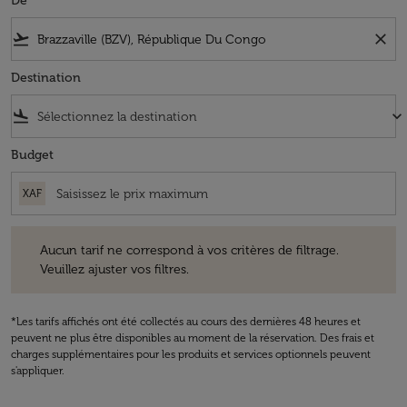
De
flight_takeoff
close
Destination
flight_land
keyboard_arrow_down
Budget
XAF
Aucun tarif ne correspond à vos critères de filtrage. Veuillez ajuster v
Aucun tarif ne correspond à vos critères de filtrage.
Veuillez ajuster vos filtres.
*Les tarifs affichés ont été collectés au cours des dernières 48 heures et
peuvent ne plus être disponibles au moment de la réservation. Des frais et
charges supplémentaires pour les produits et services optionnels peuvent
s'appliquer.