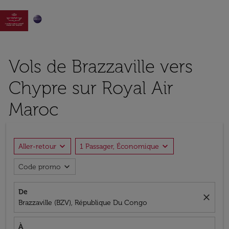

Vols de Brazzaville vers
Chypre sur Royal Air
Maroc
expand_more
expand_more
Aller-retour
1 Passager, Économique
expand_more
Code promo
De
close
Brazzaville (BZV), République Du Congo
À