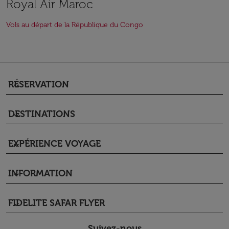
Royal Air Maroc
Vols au départ de la République du Congo
RÉSERVATION
keyboard_arrow_down
DESTINATIONS
keyboard_arrow_down
EXPÉRIENCE VOYAGE
keyboard_arrow_down
INFORMATION
keyboard_arrow_down
FIDELITE SAFAR FLYER
keyboard_arrow_down
Suivez-nous