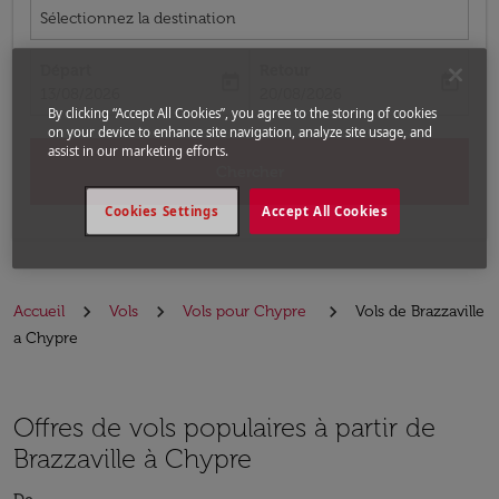
Sélectionnez la destination
Départ
Retour
today
today
fc-booking-departure-date-aria-label
fc-booking-return-date-aria-label
13/08/2026
20/08/2026
By clicking “Accept All Cookies”, you agree to the storing of cookies
on your device to enhance site navigation, analyze site usage, and
assist in our marketing efforts.
Chercher
Cookies Settings
Accept All Cookies
Accueil
Vols
Vols pour Chypre
Vols de Brazzaville
a Chypre
Offres de vols populaires à partir de
Brazzaville à Chypre