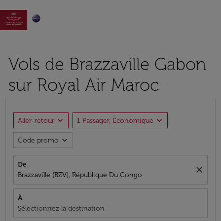

Vols de Brazzaville Gabon
sur Royal Air Maroc
expand_more
expand_more
Aller-retour
1 Passager, Économique
expand_more
Code promo
De
close
Brazzaville (BZV), République Du Congo
À
Sélectionnez la destination