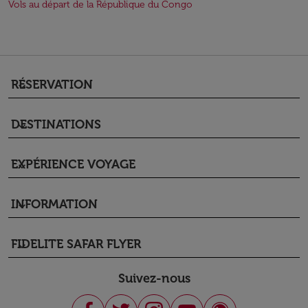
Vols au départ de la République du Congo
RÉSERVATION
keyboard_arrow_down
DESTINATIONS
keyboard_arrow_down
EXPÉRIENCE VOYAGE
keyboard_arrow_down
INFORMATION
keyboard_arrow_down
FIDELITE SAFAR FLYER
keyboard_arrow_down
Suivez-nous