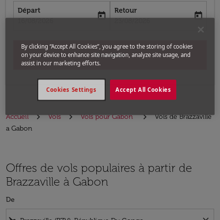
Départ
Retour
today
today
fc-booking-departure-date-aria-label
fc-booking-return-date-aria-label
16/08/2026
23/08/2026
By clicking “Accept All Cookies”, you agree to the storing of cookies
Chercher
on your device to enhance site navigation, analyze site usage, and
assist in our marketing efforts.
Cookies Settings
Accept All Cookies
Accueil
Vols
Vols pour Gabon
Vols de Brazzaville
a Gabon
Offres de vols populaires à partir de
Brazzaville à Gabon
De