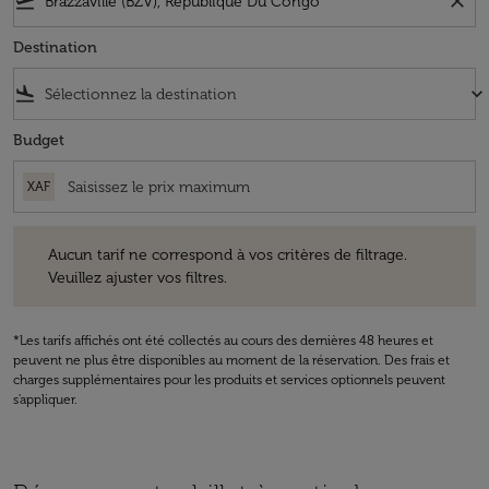
flight_takeoff
close
Destination
flight_land
keyboard_arrow_down
Budget
XAF
Aucun tarif ne correspond à vos critères de filtrage. Veuillez ajuster v
Aucun tarif ne correspond à vos critères de filtrage.
Veuillez ajuster vos filtres.
*Les tarifs affichés ont été collectés au cours des dernières 48 heures et
peuvent ne plus être disponibles au moment de la réservation. Des frais et
charges supplémentaires pour les produits et services optionnels peuvent
s'appliquer.