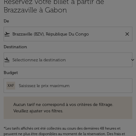
Réservez votre billet à partir de
Brazzaville à Gabon
De
flight_takeoff
close
Destination
flight_land
keyboard_arrow_down
Budget
XAF
Aucun tarif ne correspond à vos critères de filtrage. Veuillez ajuster v
Aucun tarif ne correspond à vos critères de filtrage.
Veuillez ajuster vos filtres.
*Les tarifs affichés ont été collectés au cours des dernières 48 heures et
peuvent ne plus être disponibles au moment de la réservation. Des frais et