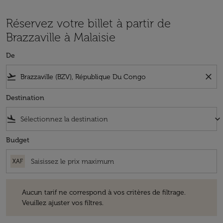
Réservez votre billet à partir de
Brazzaville à Malaisie
De
flight_takeoff
close
Destination
flight_land
keyboard_arrow_down
Budget
XAF
Aucun tarif ne correspond à vos critères de filtrage. Veuillez ajuster v
Aucun tarif ne correspond à vos critères de filtrage.
Veuillez ajuster vos filtres.