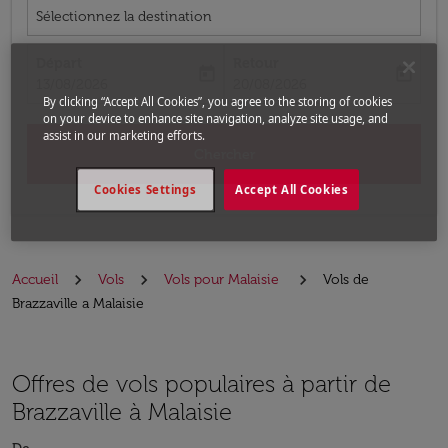
Sélectionnez la destination
Départ
Retour
today
today
fc-booking-departure-date-aria-label
fc-booking-return-date-aria-label
13/08/2026
20/08/2026
By clicking “Accept All Cookies”, you agree to the storing of cookies
on your device to enhance site navigation, analyze site usage, and
assist in our marketing efforts.
Chercher
Cookies Settings
Accept All Cookies
Accueil
Vols
Vols pour Malaisie
Vols de
Brazzaville a Malaisie
Offres de vols populaires à partir de
Brazzaville à Malaisie