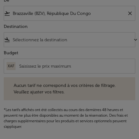
De
flight_takeoff
close
Destination
flight_land
keyboard_arrow_down
Budget
XAF
Aucun tarif ne correspond à vos critères de filtrage. Veuillez ajuster v
Aucun tarif ne correspond à vos critères de filtrage.
Veuillez ajuster vos filtres.
*Les tarifs affichés ont été collectés au cours des dernières 48 heures et
peuvent ne plus être disponibles au moment de la réservation. Des frais et
charges supplémentaires pour les produits et services optionnels peuvent
s'appliquer.