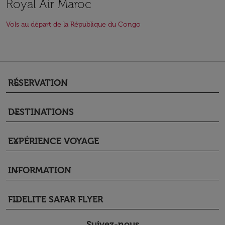
Royal Air Maroc
Vols au départ de la République du Congo
RÉSERVATION
keyboard_arrow_down
DESTINATIONS
keyboard_arrow_down
EXPÉRIENCE VOYAGE
keyboard_arrow_down
INFORMATION
keyboard_arrow_down
FIDELITE SAFAR FLYER
keyboard_arrow_down
Suivez-nous