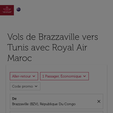

Vols de Brazzaville vers
Tunis avec Royal Air
Maroc
expand_more
expand_more
Aller-retour
1 Passager, Économique
expand_more
Code promo
De
close
Brazzaville (BZV), République Du Congo