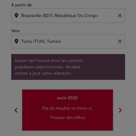
À partir de
location_on
close
Vers
location_on
close
Aucun tarif trouvé pour les options
populaires sélectionnées. Veuillez
mettre à jour votre sélection.
août 2026
chevron_left
chevron_right
Pas de résultat ce mois-ci.
Trouver des offres