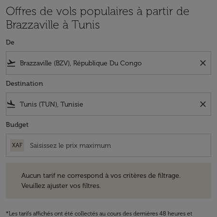
Offres de vols populaires à partir de
Brazzaville à Tunis
De
flight_takeoff
close
Destination
flight_land
close
Budget
XAF
Aucun tarif ne correspond à vos critères de filtrage. Veuillez ajuster v
Aucun tarif ne correspond à vos critères de filtrage.
Veuillez ajuster vos filtres.
*Les tarifs affichés ont été collectés au cours des dernières 48 heures et