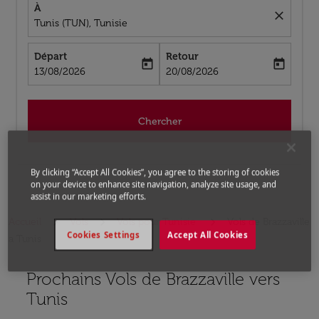
À
close
Tunis (TUN), Tunisie
Départ
Retour
today
today
fc-booking-departure-date-aria-label
fc-booking-return-date-aria-label
13/08/2026
20/08/2026
Chercher
By clicking “Accept All Cookies”, you agree to the storing of cookies
on your device to enhance site navigation, analyze site usage, and
assist in our marketing efforts.
Accueil
Vols
Vols pour Tunisie
Vols de Brazzaville
Cookies Settings
Accept All Cookies
a Tunis
Prochains Vols de Brazzaville vers
Aucun tarif trouvé pour les options populaires sélectio
Tunis