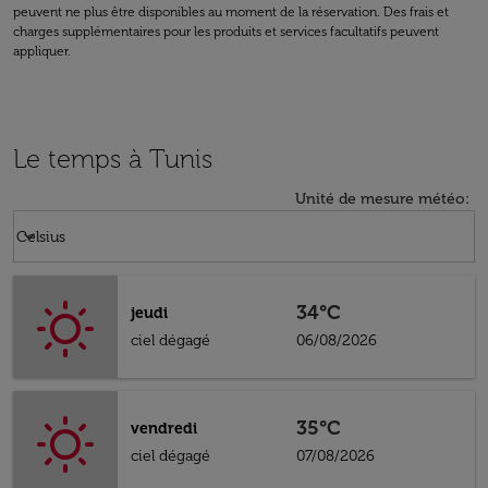
peuvent ne plus être disponibles au moment de la réservation. Des frais et
charges supplémentaires pour les produits et services facultatifs peuvent
appliquer.
Le temps à Tunis
Unité de mesure météo
:
Weather unit option Celsius Selected
keyboard_arrow_down
Celsius
34°C
jeudi
ciel dégagé
06/08/2026
35°C
vendredi
ciel dégagé
07/08/2026