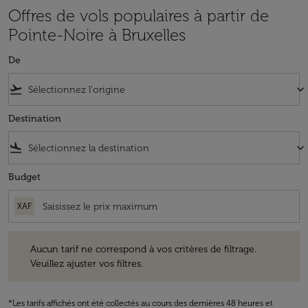
Offres de vols populaires à partir de
Pointe-Noire à Bruxelles
De
flight_takeoff
keyboard_arrow_down
Destination
flight_land
keyboard_arrow_down
Budget
XAF
Aucun tarif ne correspond à vos critères de filtrage. Veuillez ajuster v
Aucun tarif ne correspond à vos critères de filtrage.
Veuillez ajuster vos filtres.
*Les tarifs affichés ont été collectés au cours des dernières 48 heures et