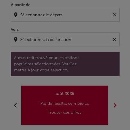
À partir de
location_on
close
Vers
location_on
close
Aucun tarif trouvé pour les options
populaires sélectionnées. Veuillez
mettre à jour votre sélection.
août 2026
chevron_left
chevron_right
Pas de résultat ce mois-ci.
Trouver des offres