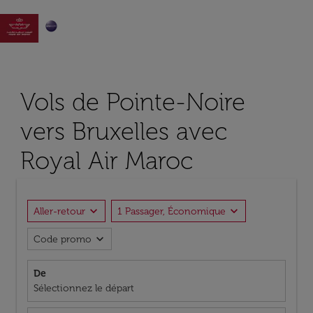

Vols de Pointe-Noire
vers Bruxelles avec
Royal Air Maroc
expand_more
expand_more
Aller-retour
1 Passager, Économique
expand_more
Code promo
De
Sélectionnez le départ