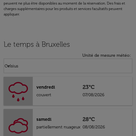
peuvent ne plus être disponibles au moment de la réservation. Des frais et
charges supplémentaires pour les produits et services facultatifs peuvent
appliquer.
Le temps à Bruxelles
Unité de mesure météo
:
Weather unit option Celsius Selected
keyboard_arrow_down
Celsius
23°C
vendredi
couvert
07/08/2026
28°C
samedi
partiellement nuageux
08/08/2026