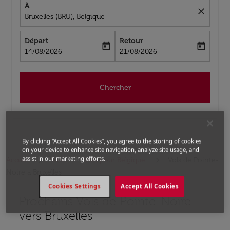
À
close
Bruxelles (BRU), Belgique
Départ
Retour
today
today
fc-booking-departure-date-aria-label
fc-booking-return-date-aria-label
14/08/2026
21/08/2026
Chercher
By clicking “Accept All Cookies”, you agree to the storing of cookies
on your device to enhance site navigation, analyze site usage, and
assist in our marketing efforts.
Accueil
Vols
Vols pour Belgique
Vols de Pointe-
Noire a Bruxelles
Cookies Settings
Accept All Cookies
Prochains Vols de Pointe-Noire
Aucun tarif trouvé pour les options populaires sélectio
vers Bruxelles