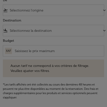
De
flight_takeoff
keyboard_arrow_down
Destination
flight_land
keyboard_arrow_down
Budget
XAF
Aucun tarif ne correspond à vos critères de filtrage. Veuillez ajuster v
Aucun tarif ne correspond à vos critères de filtrage.
Veuillez ajuster vos filtres.
*Les tarifs affichés ont été collectés au cours des dernières 48 heures et
peuvent ne plus être disponibles au moment de la réservation. Des frais et
charges supplémentaires pour les produits et services optionnels peuvent
s'appliquer.