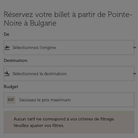
Réservez votre billet à partir de Pointe-
Noire à Bulgarie
De
flight_takeoff
keyboard_arrow_down
Destination
flight_land
keyboard_arrow_down
Budget
XAF
Aucun tarif ne correspond à vos critères de filtrage. Veuillez ajuster v
Aucun tarif ne correspond à vos critères de filtrage.
Veuillez ajuster vos filtres.