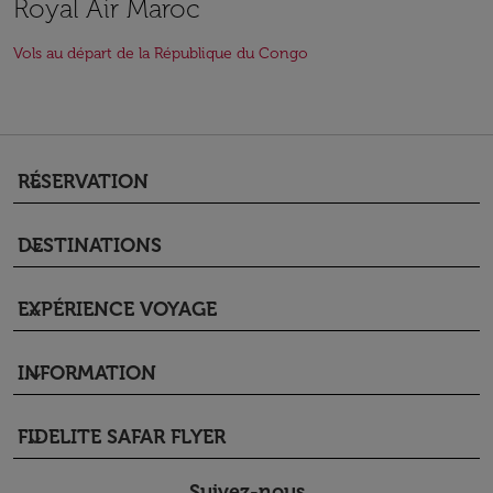
Royal Air Maroc
Vols au départ de la République du Congo
RÉSERVATION
keyboard_arrow_down
DESTINATIONS
keyboard_arrow_down
EXPÉRIENCE VOYAGE
keyboard_arrow_down
INFORMATION
keyboard_arrow_down
FIDELITE SAFAR FLYER
keyboard_arrow_down
Suivez-nous