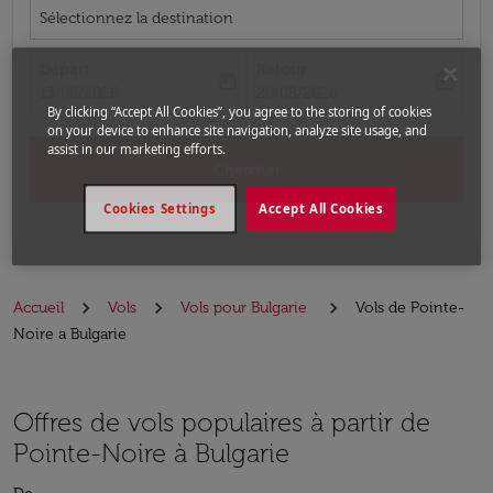
Sélectionnez la destination
Départ
Retour
today
today
fc-booking-departure-date-aria-label
fc-booking-return-date-aria-label
13/08/2026
20/08/2026
By clicking “Accept All Cookies”, you agree to the storing of cookies
on your device to enhance site navigation, analyze site usage, and
assist in our marketing efforts.
Chercher
Cookies Settings
Accept All Cookies
Accueil
Vols
Vols pour Bulgarie
Vols de Pointe-
Noire a Bulgarie
Offres de vols populaires à partir de
Pointe-Noire à Bulgarie