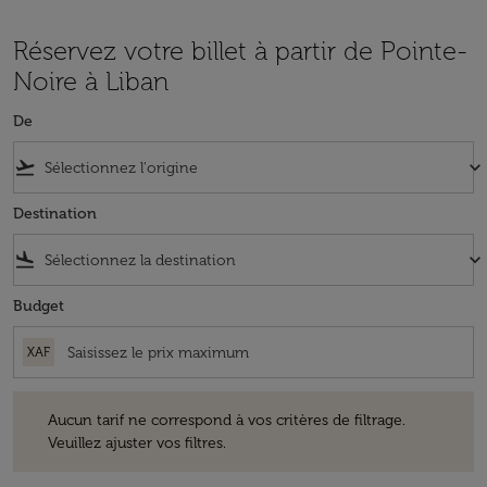
Réservez votre billet à partir de Pointe-
Noire à Liban
De
flight_takeoff
keyboard_arrow_down
Destination
flight_land
keyboard_arrow_down
Budget
XAF
Aucun tarif ne correspond à vos critères de filtrage. Veuillez ajuster v
Aucun tarif ne correspond à vos critères de filtrage.
Veuillez ajuster vos filtres.