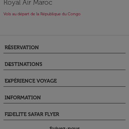
Royal Air Maroc
Vols au départ de la République du Congo
RÉSERVATION
keyboard_arrow_down
DESTINATIONS
keyboard_arrow_down
EXPÉRIENCE VOYAGE
keyboard_arrow_down
INFORMATION
keyboard_arrow_down
FIDELITE SAFAR FLYER
keyboard_arrow_down
Suivez-nous