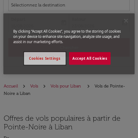
Sélectionnez la destination
Départ
Retour
today
today
fc-booking-departure-date-aria-label
fc-booking-return-date-aria-label
16/08/2026
23/08/2026
By clicking “Accept All Cookies”, you agree to the storing of cookies
on your device to enhance site navigation, analyze site usage, and
assist in our marketing efforts.
Chercher
Cookies Settings
Accept All Cookies
Accueil
Vols
Vols pour Liban
Vols de Pointe-
Noire a Liban
Offres de vols populaires à partir de
Pointe-Noire à Liban