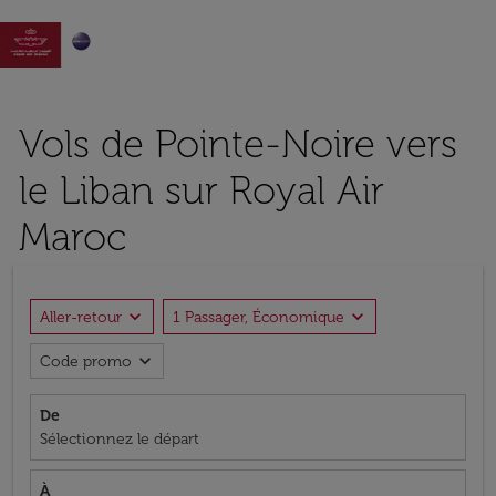

Vols de Pointe-Noire vers
le Liban sur Royal Air
Maroc
expand_more
expand_more
Aller-retour
1 Passager, Économique
expand_more
Code promo
De
Sélectionnez le départ
À