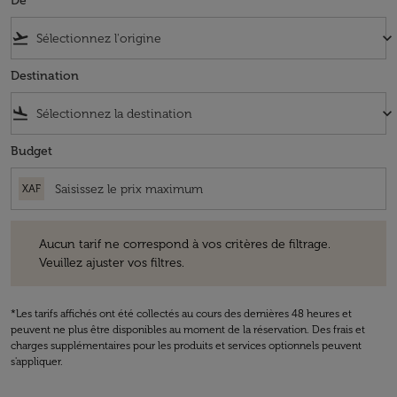
De
flight_takeoff
keyboard_arrow_down
Destination
flight_land
keyboard_arrow_down
Budget
XAF
Aucun tarif ne correspond à vos critères de filtrage. Veuillez ajuster v
Aucun tarif ne correspond à vos critères de filtrage.
Veuillez ajuster vos filtres.
*Les tarifs affichés ont été collectés au cours des dernières 48 heures et
peuvent ne plus être disponibles au moment de la réservation. Des frais et
charges supplémentaires pour les produits et services optionnels peuvent
s'appliquer.