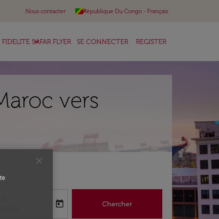
keyboard_arrow_down
Nous contacter
République Du Congo
-
Français
keyboard_arrow_down
FIDELITE SAFAR FLYER
SE CONNECTER
REGISTER
Maroc vers
te
ur
today
Chercher
abel
oking-return-date-aria-label
8/2026