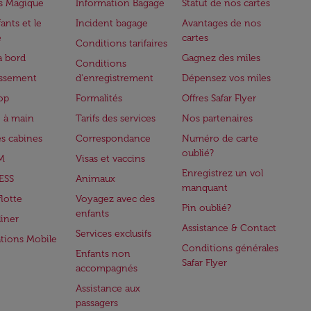
s Magique
Information Bagage
Statut de nos cartes
ants et le
Incident bagage
Avantages de nos
e
cartes
Conditions tarifaires
à bord
Gagnez des miles
Conditions
issement
d'enregistrement
Dépensez vos miles
op
Formalités
Offres Safar Flyer
 à main
Tarifs des services
Nos partenaires
es cabines
Correspondance
Numéro de carte
oublié?
M
Visas et vaccins
Enregistrez un vol
ESS
Animaux
manquant
flotte
Voyagez avec des
Pin oublié?
enfants
iner
Assistance & Contact
Services exclusifs
ations Mobile
Conditions générales
Enfants non
Safar Flyer
accompagnés
Assistance aux
passagers