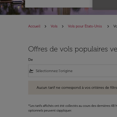
Accueil
Vols
Vols pour États-Unis
Vo
Offres de vols populaires ve
De
flight_takeoff
Aucun tarif ne correspond à vos critères de filtrage. Ve
Aucun tarif ne correspond à vos critères de filtrag
*Les tarifs affichés ont été collectés au cours des dernières 4
optionnels peuvent s'appliquer.