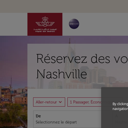
Réservez des vo
Nashville
expand_more
expand_more
Aller-retour
1 Passager, Économique
By clickin
navigation
De
À