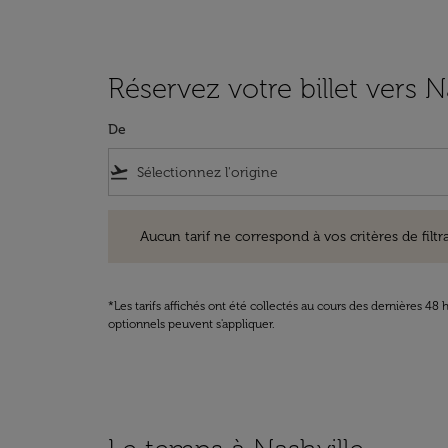
Réservez votre billet vers N
De
flight_takeoff
Aucun tarif ne correspond à vos critères de filtrage. Ve
Aucun tarif ne correspond à vos critères de filtrag
*Les tarifs affichés ont été collectés au cours des dernières 4
optionnels peuvent s'appliquer.