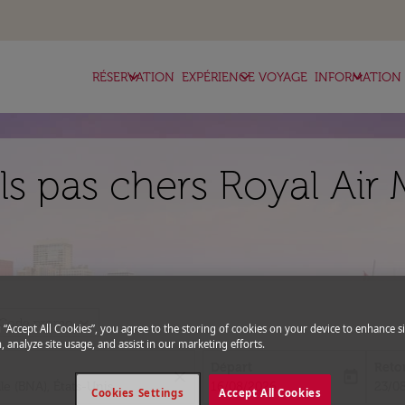
keyboard_arrow_down
keyboard_arrow_down
keyboard_arrow_down
RÉSERVATION
EXPÉRIENCE VOYAGE
INFORMATION
ls pas chers Royal Air 
expand_more
Code promo
g “Accept All Cookies”, you agree to the storing of cookies on your device to enhance si
, analyze site usage, and assist in our marketing efforts.
Départ
Reto
close
today
fc-booking-departure-date-aria-l
fc-bo
16/08/2026
23/0
Cookies Settings
Accept All Cookies