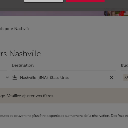
ls pour Nashville
rs Nashville
Destination
Bud
keyboard_arrow_down
flight_land
close
X
uillez ajuster vos filtres.
e. Veuillez ajuster vos filtres.
8 heures et peuvent ne plus être disponibles au moment de la réservation. Des frais e