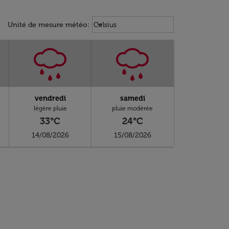
Weather unit option Celsius Select
keyboard_arrow_down
Unité de mesure météo
:
Celsius
vendredi
samedi
légère pluie
pluie modérée
33°C
24°C
14/08/2026
15/08/2026