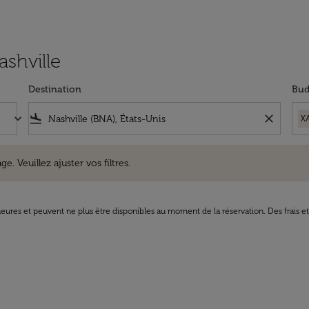
ashville
Destination
Bud
keyboard_arrow_down
flight_land
close
X
uillez ajuster vos filtres.
e. Veuillez ajuster vos filtres.
8 heures et peuvent ne plus être disponibles au moment de la réservation. Des frais e