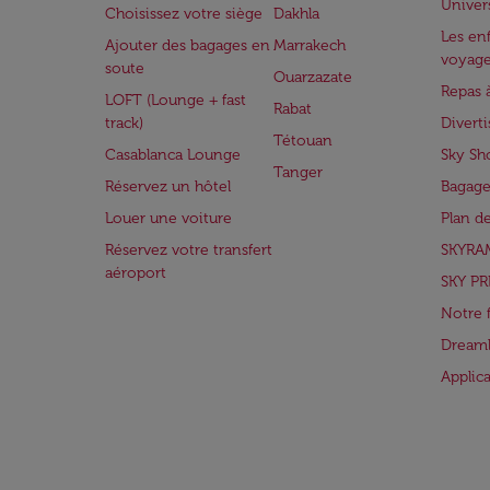
Univer
Choisissez votre siège
Dakhla
Les enf
Ajouter des bagages en
Marrakech
voyag
soute
Ouarzazate
Repas 
LOFT (Lounge + fast
Rabat
track)
Divert
Tétouan
Casablanca Lounge
Sky Sh
Tanger
Réservez un hôtel
Bagage
Louer une voiture
Plan d
Réservez votre transfert
SKYRA
aéroport
SKY PR
Notre 
Dreaml
Applic