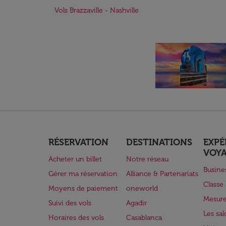
Vols Brazzaville - Nashville
RÉSERVATION
DESTINATIONS
EXPÉ
VOY
Acheter un billet
Notre réseau
Busine
Gérer ma réservation
Alliance & Partenariats
Class
Moyens de paiement
oneworld
Mesure
Suivi des vols
Agadir
Les sa
Horaires des vols
Casablanca