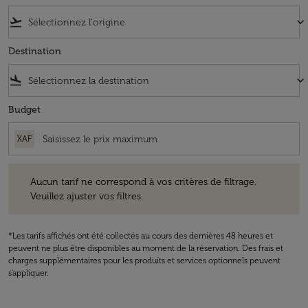
flight_takeoff
keyboard_arrow_down
Destination
flight_land
keyboard_arrow_down
Budget
XAF
Aucun tarif ne correspond à vos critères de filtrage. Veuillez ajuster v
Aucun tarif ne correspond à vos critères de filtrage.
Veuillez ajuster vos filtres.
*Les tarifs affichés ont été collectés au cours des dernières 48 heures et
peuvent ne plus être disponibles au moment de la réservation. Des frais et
charges supplémentaires pour les produits et services optionnels peuvent
s'appliquer.