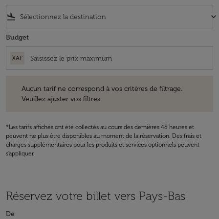
flight_land
keyboard_arrow_down
Budget
XAF
Aucun tarif ne correspond à vos critères de filtrage. Veuillez ajuster v
Aucun tarif ne correspond à vos critères de filtrage.
Veuillez ajuster vos filtres.
*Les tarifs affichés ont été collectés au cours des dernières 48 heures et
peuvent ne plus être disponibles au moment de la réservation. Des frais et
charges supplémentaires pour les produits et services optionnels peuvent
s'appliquer.
Réservez votre billet vers Pays-Bas
De