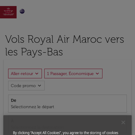

Vols Royal Air Maroc vers
les Pays-Bas
expand_more
expand_more
Aller-retour
1 Passager, Économique
expand_more
Code promo
De
Sélectionnez le départ
À
Sélectionnez la destination
By clicking “Accept All Cookies”, you agree to the storing of cookies