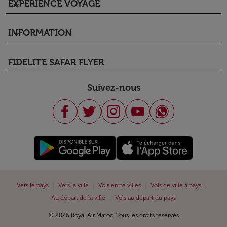
EXPÉRIENCE VOYAGE
keyboard_arrow_down
INFORMATION
keyboard_arrow_down
FIDELITE SAFAR FLYER
keyboard_arrow_down
Suivez-nous
|
|
|
|
Vers le pays
Vers la ville
Vols entre villes
Vols de ville à pays
|
Au départ de la ville
Vols au départ du pays
© 2026 Royal Air Maroc. Tous les droits réservés