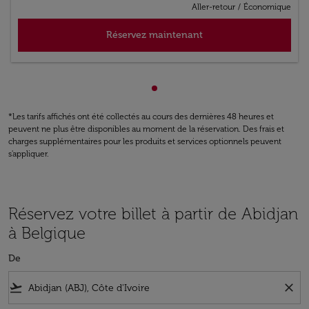
Aller-retour
/
Économique
Réservez maintenant
Affichage de cmp-pagination
*Les tarifs affichés ont été collectés au cours des dernières 48 heures et
peuvent ne plus être disponibles au moment de la réservation. Des frais et
charges supplémentaires pour les produits et services optionnels peuvent
s'appliquer.
Réservez votre billet à partir de Abidjan
à Belgique
De
flight_takeoff
close