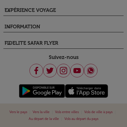
EXPÉRIENCE VOYAGE
keyboard_arrow_down
INFORMATION
keyboard_arrow_down
FIDELITE SAFAR FLYER
keyboard_arrow_down
Suivez-nous
|
|
|
|
Vers le pays
Vers la ville
Vols entre villes
Vols de ville à pays
|
Au départ de la ville
Vols au départ du pays