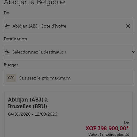
Abidjan à Belgique
De
flight_takeoff
close
Destination
flight_land
keyboard_arrow_down
Budget
XOF
Abidjan (ABJ)
à
Bruxelles (BRU)
04/09/2026 - 12/09/2026
De
XOF 398 900,00
*
Vu(s) : 18 heures plus tôt