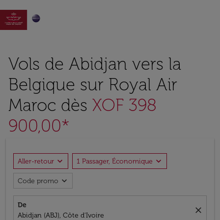

Vols de Abidjan vers la
Belgique sur Royal Air
Maroc dès
XOF 398
900,00*
expand_more
expand_more
Aller-retour
1 Passager, Économique
expand_more
Code promo
De
close
Abidjan (ABJ), Côte d'Ivoire