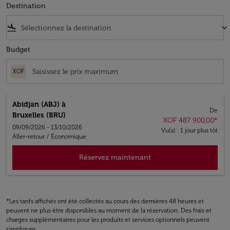
Destination
flight_land
keyboard_arrow_down
Budget
XOF
Abidjan (ABJ)
à
De
Bruxelles (BRU)
XOF 487 900,00
*
09/09/2026 - 13/10/2026
Vu(s) : 1 jour plus tôt
Aller-retour
/
Économique
Réservez maintenant
*Les tarifs affichés ont été collectés au cours des dernières 48 heures et
peuvent ne plus être disponibles au moment de la réservation. Des frais et
charges supplémentaires pour les produits et services optionnels peuvent
s'appliquer.