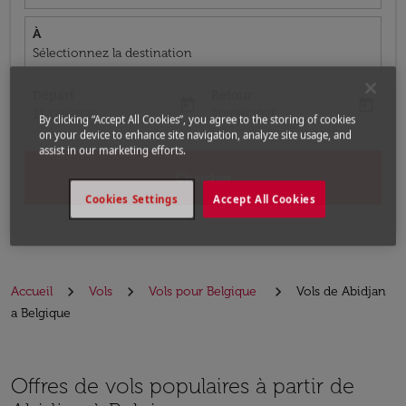
À
Sélectionnez la destination
Départ
Retour
today
today
fc-booking-departure-date-aria-label
fc-booking-return-date-aria-label
13/08/2026
20/08/2026
By clicking “Accept All Cookies”, you agree to the storing of cookies
on your device to enhance site navigation, analyze site usage, and
assist in our marketing efforts.
Chercher
Cookies Settings
Accept All Cookies
Accueil
Vols
Vols pour Belgique
Vols de Abidjan
a Belgique
Offres de vols populaires à partir de