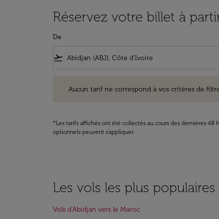
Réservez votre billet à part
De
flight_takeoff
Aucun tarif ne correspond à vos critères de filtrage. Ve
Aucun tarif ne correspond à vos critères de filtrag
*Les tarifs affichés ont été collectés au cours des dernières 4
optionnels peuvent s'appliquer.
Les vols les plus populaire
Vols d'Abidjan vers le Maroc