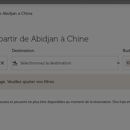
e Abidjan a Chine
 partir de Abidjan à Chine
Destination
Bud
close
flight_land
keyboard_arrow_down
X
uillez ajuster vos filtres.
e. Veuillez ajuster vos filtres.
8 heures et peuvent ne plus être disponibles au moment de la réservation. Des frais e