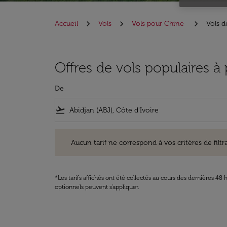
Accueil
Vols
Vols pour Chine
Vols d
Offres de vols populaires à
De
flight_takeoff
Aucun tarif ne correspond à vos critères de filtrage. Ve
Aucun tarif ne correspond à vos critères de filtrag
*Les tarifs affichés ont été collectés au cours des dernières 4
optionnels peuvent s'appliquer.