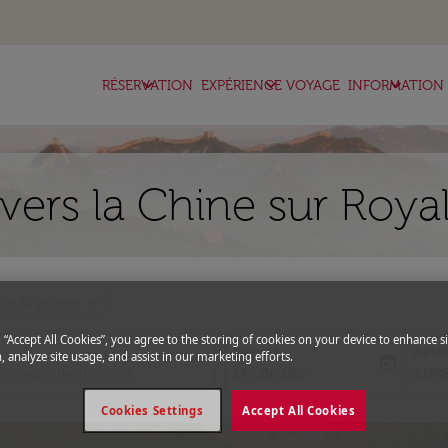
keyboard_arrow_down
keyboard_arrow_down
keyboard_arrow_down
RÉSERVATION
EXPÉRIENCE VOYAGE
INFORMATION
vers la Chine sur Roya
expand_more
Code promo
g “Accept All Cookies”, you agree to the storing of cookies on your device to enhance si
Départ
Reto
, analyze site usage, and assist in our marketing efforts.
today
fc-booking-departure-date-aria-l
fc-bo
14/08/2026
21/0
Cookies Settings
Accept All Cookies