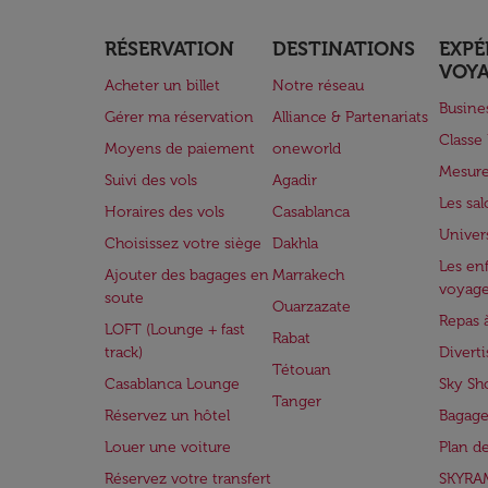
RÉSERVATION
DESTINATIONS
EXPÉ
VOY
Acheter un billet
Notre réseau
Busine
Gérer ma réservation
Alliance & Partenariats
Class
Moyens de paiement
oneworld
Mesure
Suivi des vols
Agadir
Les sa
Horaires des vols
Casablanca
Univer
Choisissez votre siège
Dakhla
Les enf
Ajouter des bagages en
Marrakech
voyag
soute
Ouarzazate
Repas 
LOFT (Lounge + fast
Rabat
track)
Divert
Tétouan
Casablanca Lounge
Sky Sh
Tanger
Réservez un hôtel
Bagage
Louer une voiture
Plan d
Réservez votre transfert
SKYRA