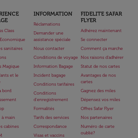
RIENCE
INFORMATION
FIDELITE SAFAR
AGE
FLYER
Réclamations
ss Class
Adhérez maintenant
Demander une
e Economique
assistance spéciale
Se connecter
s sanitaires
Nous contacter
Comment ça marche
lons
Conditions de voyage
Nos raisons d'adhérer
s Magique
Information Bagage
Statut de nos cartes
ants et le
Incident bagage
Avantages de nos
e
cartes
Conditions tarifaires
à bord
Gagnez des miles
Conditions
issement
d'enregistrement
Dépensez vos miles
op
Formalités
Offres Safar Flyer
 à main
Tarifs des services
Nos partenaires
es cabines
Correspondance
Numéro de carte
oublié?
M
Visas et vaccins