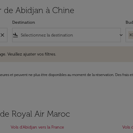
ir de Abidjan à Chine
Destination
Bud
close
flight_land
keyboard_arrow_down
X
uillez ajuster vos filtres.
e. Veuillez ajuster vos filtres.
8 heures et peuvent ne plus être disponibles au moment de la réservation. Des frais e
s de Royal Air Maroc
Vols d'Abidjan vers la France
Vols 