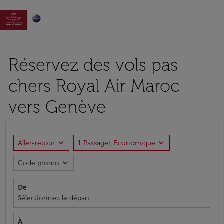

Réservez des vols pas
chers Royal Air Maroc
vers Genève
expand_more
expand_more
Aller-retour
1 Passager, Économique
expand_more
Code promo
De
Sélectionnez le départ
À