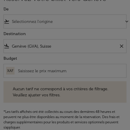
De
flight_takeoff
keyboard_arrow_down
Destination
flight_land
close
Budget
XAF
Aucun tarif ne correspond à vos critères de filtrage. Veuillez ajuster v
Aucun tarif ne correspond à vos critères de filtrage.
Veuillez ajuster vos filtres.
*Les tarifs affichés ont été collectés au cours des dernières 48 heures et
peuvent ne plus être disponibles au moment de la réservation. Des frais et
charges supplémentaires pour les produits et services optionnels peuvent
s'appliquer.