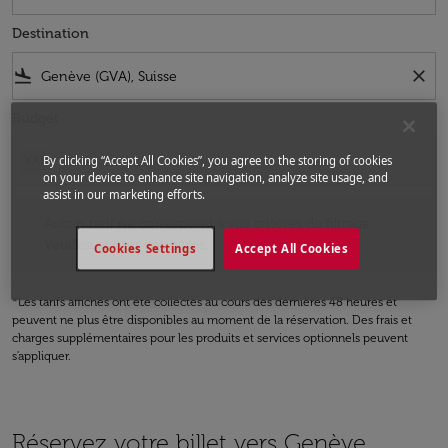
Destination
flight_land
close
Budget
By clicking “Accept All Cookies”, you agree to the storing of cookies
XAF
on your device to enhance site navigation, analyze site usage, and
assist in our marketing efforts.
Aucun tarif ne correspond à vos critères de filtrage. Veuillez ajuster v
Aucun tarif ne correspond à vos critères de filtrage.
Veuillez ajuster vos filtres.
Cookies Settings
Accept All Cookies
*Les tarifs affichés ont été collectés au cours des dernières 48 heures et
peuvent ne plus être disponibles au moment de la réservation. Des frais et
charges supplémentaires pour les produits et services optionnels peuvent
s'appliquer.
Réservez votre billet vers Genève