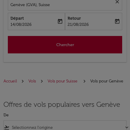
close
Genève (GVA), Suisse
Départ
Retour
today
today
fc-booking-departure-date-aria-label
fc-booking-return-date-aria-label
14/08/2026
21/08/2026
Chercher
Accueil
Vols
Vols pour Suisse
Vols pour Genève
Offres de vols populaires vers Genève
De
flight_takeoff
keyboard_arrow_down