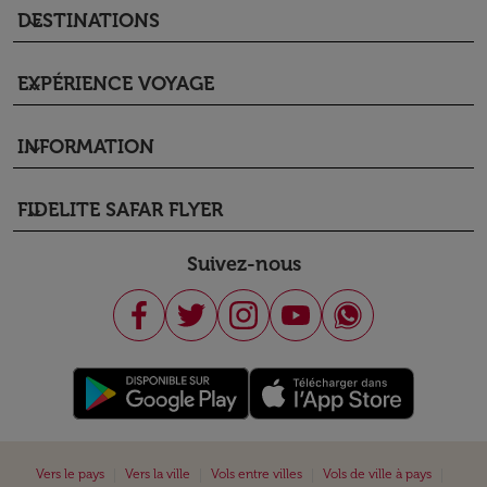
DESTINATIONS
keyboard_arrow_down
EXPÉRIENCE VOYAGE
keyboard_arrow_down
INFORMATION
keyboard_arrow_down
FIDELITE SAFAR FLYER
keyboard_arrow_down
Suivez-nous
|
|
|
|
Vers le pays
Vers la ville
Vols entre villes
Vols de ville à pays