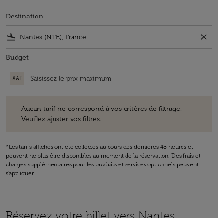
Destination
flight_land
close
Budget
XAF
Aucun tarif ne correspond à vos critères de filtrage. Veuillez ajuster v
Aucun tarif ne correspond à vos critères de filtrage.
Veuillez ajuster vos filtres.
*Les tarifs affichés ont été collectés au cours des dernières 48 heures et
peuvent ne plus être disponibles au moment de la réservation. Des frais et
charges supplémentaires pour les produits et services optionnels peuvent
s'appliquer.
Réservez votre billet vers Nantes