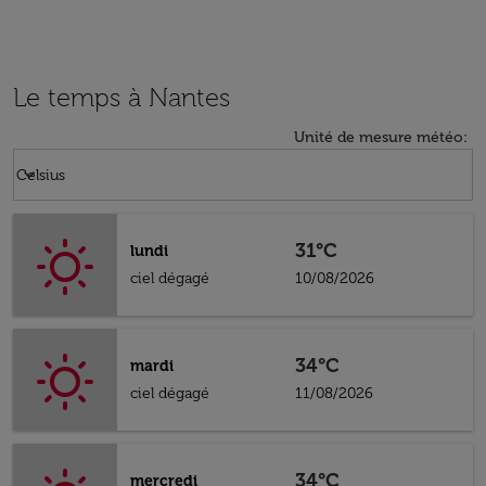
Le temps à Nantes
Unité de mesure météo
:
Weather unit option Celsius Selected
keyboard_arrow_down
Celsius
31°C
lundi
ciel dégagé
10/08/2026
34°C
mardi
ciel dégagé
11/08/2026
34°C
mercredi