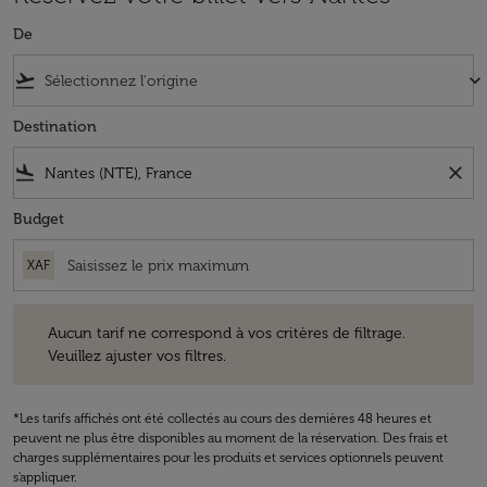
De
flight_takeoff
keyboard_arrow_down
Destination
flight_land
close
Budget
XAF
Aucun tarif ne correspond à vos critères de filtrage. Veuillez ajuster v
Aucun tarif ne correspond à vos critères de filtrage.
Veuillez ajuster vos filtres.
*Les tarifs affichés ont été collectés au cours des dernières 48 heures et
peuvent ne plus être disponibles au moment de la réservation. Des frais et
charges supplémentaires pour les produits et services optionnels peuvent
s'appliquer.