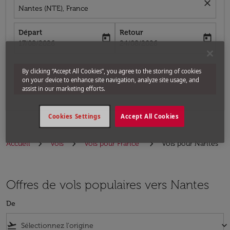
close
Nantes (NTE), France
Départ
Retour
today
today
fc-booking-departure-date-aria-label
fc-booking-return-date-aria-label
17/08/2026
24/08/2026
By clicking “Accept All Cookies”, you agree to the storing of cookies
Chercher
on your device to enhance site navigation, analyze site usage, and
assist in our marketing efforts.
Cookies Settings
Accept All Cookies
Accueil
Vols
Vols pour France
Vols pour Nantes
Offres de vols populaires vers Nantes
De
flight_takeoff
keyboard_arrow_down