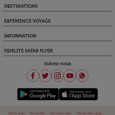
DESTINATIONS
keyboard_arrow_down
EXPÉRIENCE VOYAGE
keyboard_arrow_down
INFORMATION
keyboard_arrow_down
FIDELITE SAFAR FLYER
keyboard_arrow_down
Suivez-nous
|
|
|
|
Vers le pays
Vers la ville
Vols entre villes
Vols de ville à pays