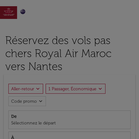

Réservez des vols pas
chers Royal Air Maroc
vers Nantes
expand_more
expand_more
Aller-retour
1 Passager, Économique
expand_more
Code promo
De
Sélectionnez le départ
À