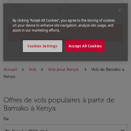
Départ
Retour
today
today
fc-booking-departure-date-aria-label
fc-booking-return-date-aria-label
14/08/2026
21/08/2026
By clicking “Accept All Cookies”, you agree to the storing of cookies
on your device to enhance site navigation, analyze site usage, and
assist in our marketing efforts.
Chercher
Cookies Settings
Accept All Cookies
Accueil
Vols
Vols pour Kenya
Vols de Bamako a
Kenya
Offres de vols populaires à partir de
Bamako à Kenya
De