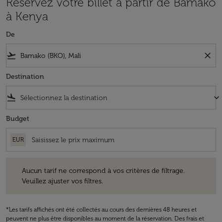
Réservez votre billet à partir de Bamako
à Kenya
De
flight_takeoff
close
Destination
flight_land
keyboard_arrow_down
Budget
EUR
Aucun tarif ne correspond à vos critères de filtrage. Veuillez ajuster v
Aucun tarif ne correspond à vos critères de filtrage.
Veuillez ajuster vos filtres.
*Les tarifs affichés ont été collectés au cours des dernières 48 heures et
peuvent ne plus être disponibles au moment de la réservation. Des frais et