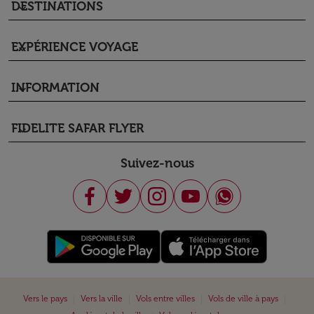
DESTINATIONS
keyboard_arrow_down
EXPÉRIENCE VOYAGE
keyboard_arrow_down
INFORMATION
keyboard_arrow_down
FIDELITE SAFAR FLYER
keyboard_arrow_down
Suivez-nous
|
|
|
|
Vers le pays
Vers la ville
Vols entre villes
Vols de ville à pays