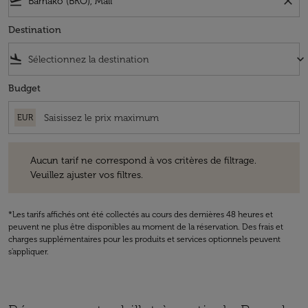
flight_takeoff
close
Destination
flight_land
keyboard_arrow_down
Budget
EUR
Aucun tarif ne correspond à vos critères de filtrage. Veuillez ajuster v
Aucun tarif ne correspond à vos critères de filtrage.
Veuillez ajuster vos filtres.
*Les tarifs affichés ont été collectés au cours des dernières 48 heures et
peuvent ne plus être disponibles au moment de la réservation. Des frais et
charges supplémentaires pour les produits et services optionnels peuvent
s'appliquer.