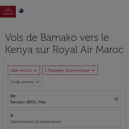

Vols de Bamako vers le
Kenya sur Royal Air Maroc
expand_more
expand_more
Aller-retour
1 Passager, Économique
expand_more
Code promo
De
close
Bamako (BKO), Mali
À
Sélectionnez la destination