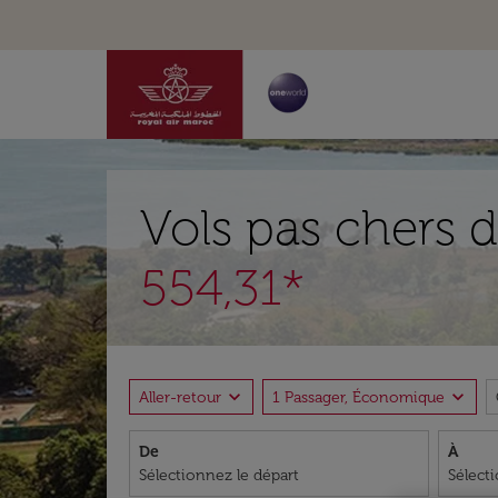
Vols pas chers d
554,31*
expand_more
expand_more
Aller-retour
1 Passager, Économique
De
À