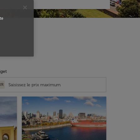
te
get
UR