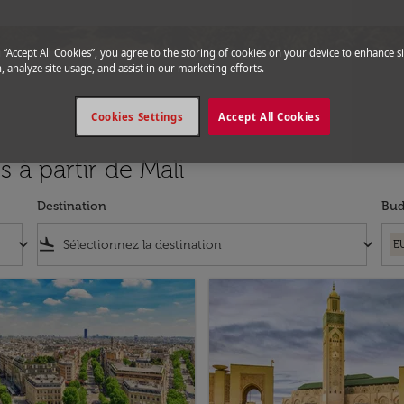
g “Accept All Cookies”, you agree to the storing of cookies on your device to enhance si
, analyze site usage, and assist in our marketing efforts.
Cookies Settings
Accept All Cookies
s à partir de Mali
Destination
Bud
keyboard_arrow_down
flight_land
keyboard_arrow_down
E