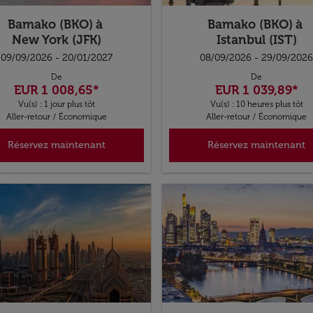
Bamako (BKO)
à
Bamako (BKO)
à
New York (JFK)
Istanbul (IST)
09/09/2026 - 20/01/2027
08/09/2026 - 29/09/2026
De
De
EUR 1 008,65
*
EUR 1 039,89
*
Vu(s) : 1 jour plus tôt
Vu(s) : 10 heures plus tôt
Aller-retour
/
Économique
Aller-retour
/
Économique
Réservez maintenant
Réservez maintenant