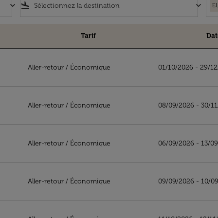
keyboard_arrow_down
flight_land
keyboard_arrow_down
E
Tarif
Dat
Aller-retour
/
Économique
01/10/2026 - 29/1
Aller-retour
/
Économique
08/09/2026 - 30/1
Aller-retour
/
Économique
06/09/2026 - 13/0
Aller-retour
/
Économique
09/09/2026 - 10/0