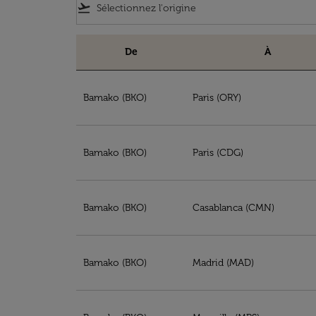
flight_takeoff
De
À
Réservez votre billet à partir de Mali
Bamako (BKO)
Paris (ORY)
Bamako (BKO)
Paris (CDG)
Bamako (BKO)
Casablanca (CMN)
Bamako (BKO)
Madrid (MAD)