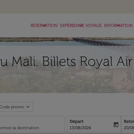
keyboard_arrow_down
keyboard_arrow_down
keyboard_arrow_down
RÉSERVATION
EXPÉRIENCE VOYAGE
INFORMATION
u Mali. Billets Royal A
expand_more
Code promo
Départ
Reto
today
fc-booking-departure-date-aria-l
fc-bo
13/08/2026
20/0