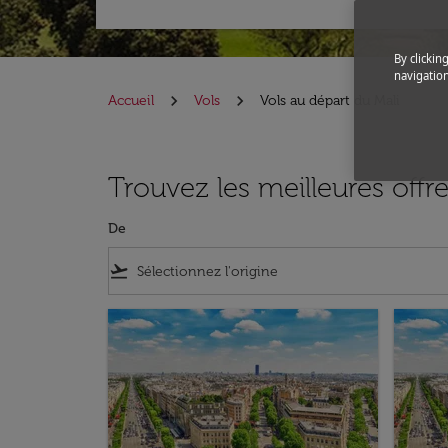
By clickin
navigation
Accueil
Vols
Vols au départ du Mali
Trouvez les meilleures offre
De
flight_takeoff