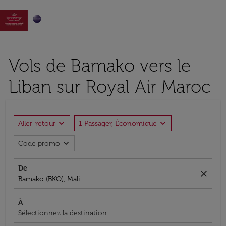

Vols de Bamako vers le
Liban sur Royal Air Maroc
expand_more
expand_more
Aller-retour
1 Passager, Économique
expand_more
Code promo
De
close
Bamako (BKO), Mali
À
Sélectionnez la destination