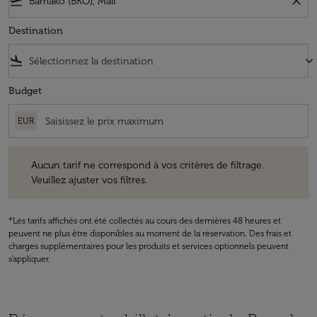
flight_takeoff
close
Destination
flight_land
keyboard_arrow_down
Budget
EUR
Aucun tarif ne correspond à vos critères de filtrage. Veuillez ajuster v
Aucun tarif ne correspond à vos critères de filtrage.
Veuillez ajuster vos filtres.
*Les tarifs affichés ont été collectés au cours des dernières 48 heures et
peuvent ne plus être disponibles au moment de la réservation. Des frais et
charges supplémentaires pour les produits et services optionnels peuvent
s'appliquer.