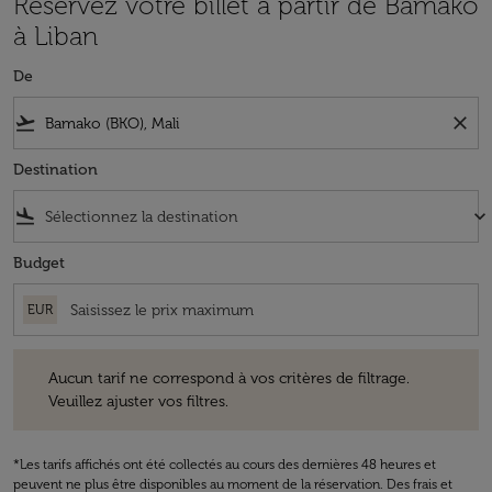
Réservez votre billet à partir de Bamako
à Liban
De
flight_takeoff
close
Destination
flight_land
keyboard_arrow_down
Budget
EUR
Aucun tarif ne correspond à vos critères de filtrage. Veuillez ajuster v
Aucun tarif ne correspond à vos critères de filtrage.
Veuillez ajuster vos filtres.
*Les tarifs affichés ont été collectés au cours des dernières 48 heures et
peuvent ne plus être disponibles au moment de la réservation. Des frais et