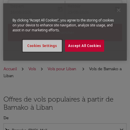
Départ
Retour
today
today
fc-booking-departure-date-aria-label
fc-booking-return-date-aria-label
16/08/2026
23/08/2026
By clicking “Accept All Cookies”, you agree to the storing of cookies
on your device to enhance site navigation, analyze site usage, and
assist in our marketing efforts.
Chercher
Cookies Settings
Accept All Cookies
Accueil
Vols
Vols pour Liban
Vols de Bamako a
Liban
Offres de vols populaires à partir de
Bamako à Liban
De