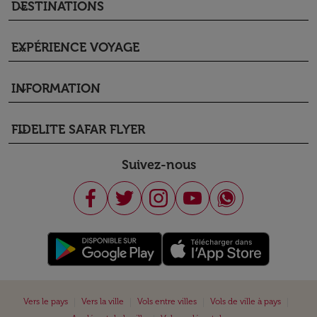
DESTINATIONS
keyboard_arrow_down
EXPÉRIENCE VOYAGE
keyboard_arrow_down
INFORMATION
keyboard_arrow_down
FIDELITE SAFAR FLYER
keyboard_arrow_down
Suivez-nous
|
|
|
|
Vers le pays
Vers la ville
Vols entre villes
Vols de ville à pays