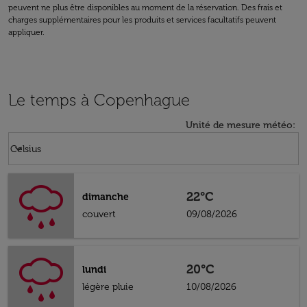
peuvent ne plus être disponibles au moment de la réservation. Des frais et
charges supplémentaires pour les produits et services facultatifs peuvent
appliquer.
Le temps à Copenhague
Unité de mesure météo
:
Weather unit option Celsius Selected
keyboard_arrow_down
Celsius
22°C
dimanche
couvert
09/08/2026
20°C
lundi
légère pluie
10/08/2026