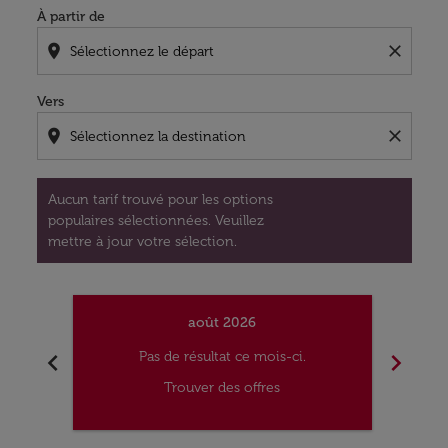
À partir de
location_on
close
Vers
location_on
close
Aucun tarif trouvé pour les options
populaires sélectionnées. Veuillez
mettre à jour votre sélection.
août 2026
chevron_left
chevron_right
Pas de résultat ce mois-ci.
Trouver des offres