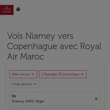

Vols Niamey vers
Copenhague avec Royal
Air Maroc
expand_more
expand_more
Aller-retour
1 Passager, Économique
expand_more
Code promo
De
close
Niamey (NIM), Niger