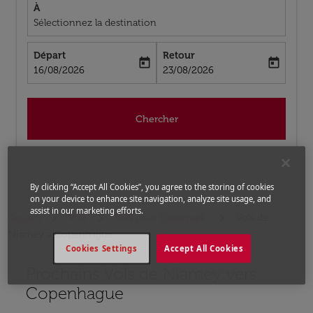
À
Sélectionnez la destination
Départ
Retour
today
today
fc-booking-departure-date-aria-label
fc-booking-return-date-aria-label
16/08/2026
23/08/2026
Chercher
By clicking “Accept All Cookies”, you agree to the storing of cookies
on your device to enhance site navigation, analyze site usage, and
assist in our marketing efforts.
Accueil
Vols
Vols pour Danemark
Vols de
Niamey a Copenhague
Cookies Settings
Accept All Cookies
Prochains Vols de Niamey vers
Aucun tarif trouvé pour les options populaires sélectio
Copenhague