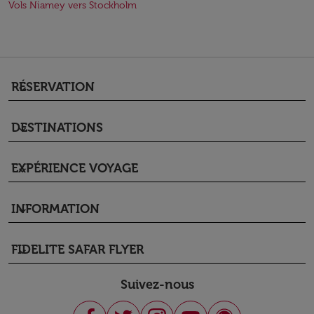
Vols Niamey vers Stockholm
RÉSERVATION
keyboard_arrow_down
DESTINATIONS
keyboard_arrow_down
EXPÉRIENCE VOYAGE
keyboard_arrow_down
INFORMATION
keyboard_arrow_down
FIDELITE SAFAR FLYER
keyboard_arrow_down
Suivez-nous