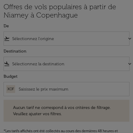
Offres de vols populaires à partir de
Niamey à Copenhague
De
flight_takeoff
keyboard_arrow_down
Destination
flight_land
keyboard_arrow_down
Budget
XOF
Aucun tarif ne correspond à vos critères de filtrage. Veuillez ajuster v
Aucun tarif ne correspond à vos critères de filtrage.
Veuillez ajuster vos filtres.
*Les tarifs affichés ont été collectés au cours des dernières 48 heures et