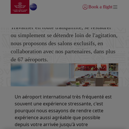
Aller à la page accueil
Saut au contenu principal
Book a flight
Se connecter | S’inscrire)
Salons partenaires
Travailler en toute tranquillité, se restaurer
ou simplement se détendre loin de l'agitation,
nous proposons des salons exclusifs, en
collaboration avec nos partenaires, dans plus
de 67 aéroports.
Un aéroport international très fréquenté est
souvent une expérience stressante, c'est
pourquoi nous essayons de rendre cette
expérience aussi agréable que possible
depuis votre arrivée jusqu'à votre