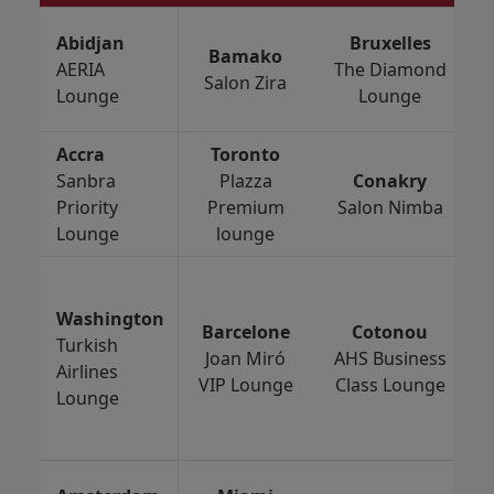
Abidjan
Bruxelles
Bamako
D
AERIA
The Diamond
Salon Zira
Lounge
Lounge
Accra
Toronto
F
Sanbra
Plazza
Conakry
P
Priority
Premium
Salon Nimba
Lounge
lounge
Washington
Barcelone
Cotonou
Turkish
Joan Miró
AHS Business
Airlines
VIP Lounge
Class Lounge
Lounge