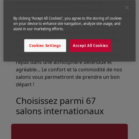
embarquement. Que vous souhaitiez
travailler en toute tranquillité, manger
quelque chose ou simplement vous détendre
By clicking “Accept All Cookies”, you agree to the storing of cookies
on your device to enhance site navigation, analyze site usage, and
loin de l'agitation, nous proposons des
assist in our marketing efforts.
salons exclusifs, en collaboration avec nos
partenaires, dans plus de 67 aéroports. Selon
Cookies Settings
Accept All Cookies
l'heure de la journée et le salon, nous
servons des pâtisseries, des collations ou des
repas dans une atmosphère détendue et
agréable... Le confort et la commodité de nos
salons vous permettront de prendre un bon
départ !
Choisissez parmi 67
salons internationaux