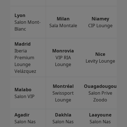
Lyon
Milan
Niamey
Salon Mont-
Sala Montale
CIP Lounge
Blanc
Madrid
Iberia
Monrovia
Nice
Premium
VIP RIA
Levity Lounge
Lounge
Lounge
Velázquez
Montréal
Ouagadougou
Malabo
Swissport
Salon Prive
Salon VIP
Lounge
Zoodo
Agadir
Dakhla
Laayoune
Salon Nas
Salon Nas
Salon Nas
S