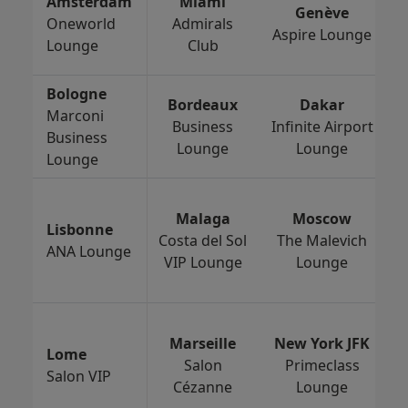
Amsterdam
Miami
Genève
Oneworld
Admirals
Aspire Lounge
Lounge
Club
Bologne
Bordeaux
Dakar
Marconi
Business
Infinite Airport
Business
Lounge
Lounge
Lounge
P
Malaga
Moscow
Lisbonne
Costa del Sol
The Malevich
ANA Lounge
VIP Lounge
Lounge
S
Marseille
New York JFK
Lome
Salon
Primeclass
Salon VIP
Cézanne
Lounge