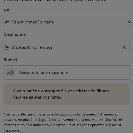
De
flight_takeoff
keyboard_arrow_down
Destination
flight_land
close
Budget
XOF
Aucun tarif ne correspond à vos critères de filtrage. Veuillez ajuster v
Aucun tarif ne correspond à vos critères de filtrage.
Veuillez ajuster vos filtres.
*Les tarifs affichés ont été collectés au cours des dernières 48 heures et
peuvent ne plus être disponibles au moment de la réservation. Des frais et
charges supplémentaires pour les produits et services optionnels peuvent
s'appliquer.