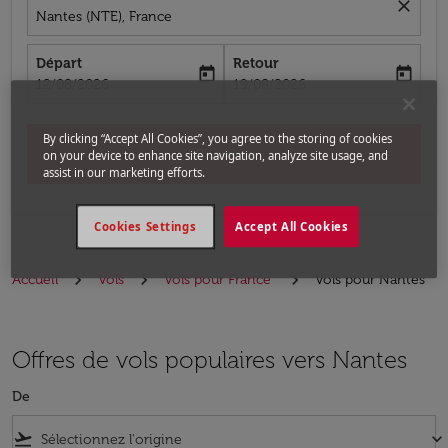
close
Nantes (NTE), France
Départ
Retour
today
today
fc-booking-departure-date-aria-label
fc-booking-return-date-aria-label
12/08/2026
19/08/2026
By clicking “Accept All Cookies”, you agree to the storing of cookies
Chercher
on your device to enhance site navigation, analyze site usage, and
assist in our marketing efforts.
Cookies Settings
Accept All Cookies
Accueil
Vols
Vols pour France
Vols pour Nantes
Offres de vols populaires vers Nantes
De
flight_takeoff
keyboard_arrow_down