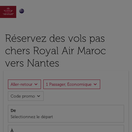

Réservez des vols pas
chers Royal Air Maroc
vers Nantes
expand_more
expand_more
Aller-retour
1 Passager, Économique
expand_more
Code promo
De
Sélectionnez le départ
À