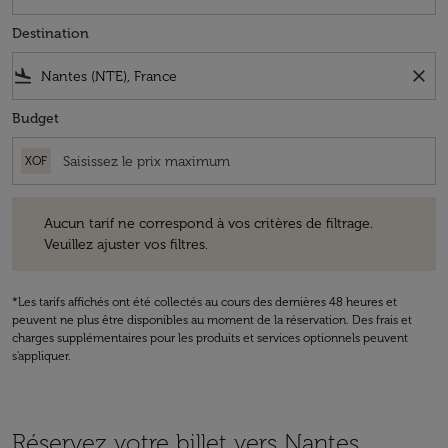
Destination
flight_land
close
Budget
XOF
Aucun tarif ne correspond à vos critères de filtrage. Veuillez ajuster v
Aucun tarif ne correspond à vos critères de filtrage.
Veuillez ajuster vos filtres.
*Les tarifs affichés ont été collectés au cours des dernières 48 heures et
peuvent ne plus être disponibles au moment de la réservation. Des frais et
charges supplémentaires pour les produits et services optionnels peuvent
s'appliquer.
Réservez votre billet vers Nantes