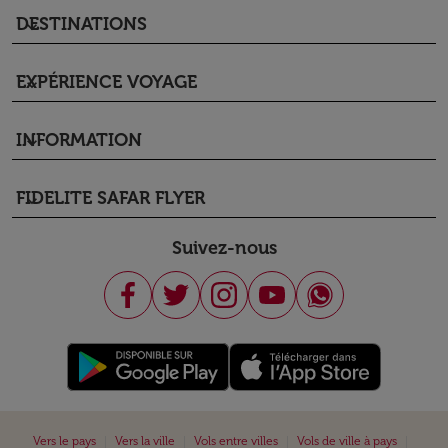
DESTINATIONS
keyboard_arrow_down
EXPÉRIENCE VOYAGE
keyboard_arrow_down
INFORMATION
keyboard_arrow_down
FIDELITE SAFAR FLYER
keyboard_arrow_down
Suivez-nous
|
|
|
|
Vers le pays
Vers la ville
Vols entre villes
Vols de ville à pays