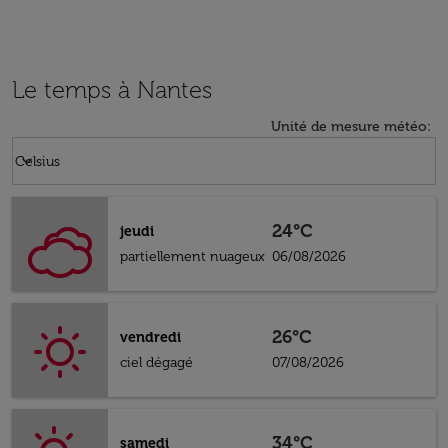
Le temps à Nantes
Unité de mesure météo
:
Weather unit option Celsius Selected
keyboard_arrow_down
Celsius
24°C
jeudi
partiellement nuageux
06/08/2026
26°C
vendredi
ciel dégagé
07/08/2026
34°C
samedi