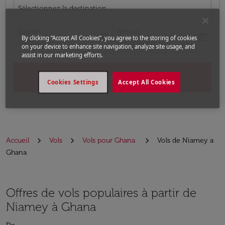
Sélectionnez la destination
Départ
Retour
today
today
By clicking “Accept All Cookies”, you agree to the storing of cookies
fc-booking-departure-date-aria-label
fc-booking-return-date-aria-label
15/08/2026
22/08/2026
on your device to enhance site navigation, analyze site usage, and
assist in our marketing efforts.
Chercher
Cookies Settings
Accept All Cookies
Accueil
Vols
Vols pour Ghana
Vols de Niamey a
Ghana
Offres de vols populaires à partir de
Niamey à Ghana