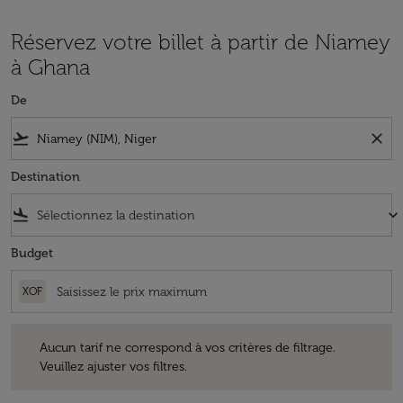
Réservez votre billet à partir de Niamey
à Ghana
De
flight_takeoff
close
Destination
flight_land
keyboard_arrow_down
Budget
XOF
Aucun tarif ne correspond à vos critères de filtrage. Veuillez ajuster v
Aucun tarif ne correspond à vos critères de filtrage.
Veuillez ajuster vos filtres.