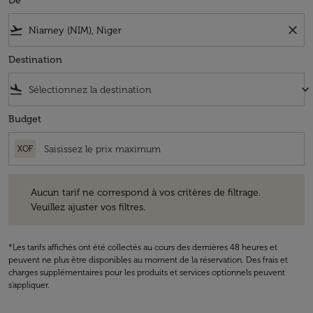
De
flight_takeoff
close
Destination
flight_land
keyboard_arrow_down
Budget
XOF
Aucun tarif ne correspond à vos critères de filtrage. Veuillez ajuster v
Aucun tarif ne correspond à vos critères de filtrage.
Veuillez ajuster vos filtres.
*Les tarifs affichés ont été collectés au cours des dernières 48 heures et
peuvent ne plus être disponibles au moment de la réservation. Des frais et
charges supplémentaires pour les produits et services optionnels peuvent
s'appliquer.