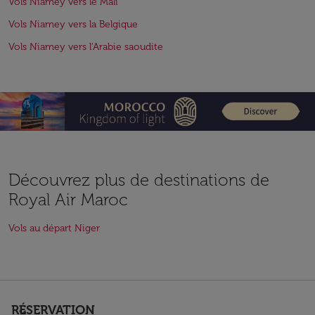
Vols Niamey vers le Mali
Vols Niamey vers la Belgique
Vols Niamey vers l'Arabie saoudite
Découvrez plus de destinations de
Royal Air Maroc
Vols au départ Niger
RÉSERVATION
keyboard_arrow_down