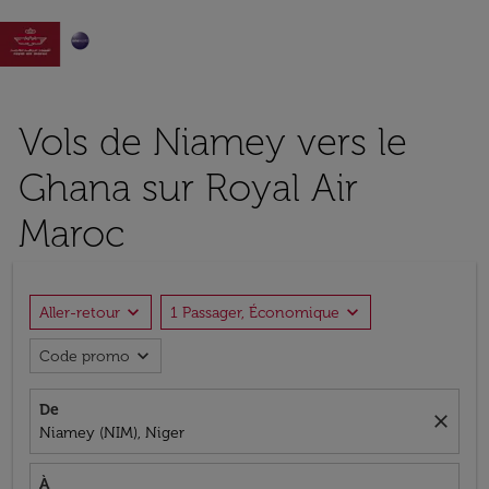

Vols de Niamey vers le
Ghana sur Royal Air
Maroc
expand_more
expand_more
Aller-retour
1 Passager, Économique
expand_more
Code promo
De
close
Niamey (NIM), Niger
À