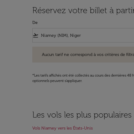
Réservez votre billet à par
De
flight_takeoff
Aucun tarif ne correspond à vos critères de filtrage. Ve
Aucun tarif ne correspond à vos critères de filtrag
*Les tarifs affichés ont été collectés au cours des dernières 4
optionnels peuvent s'appliquer.
Les vols les plus populaire
Vols Niamey vers les États-Unis