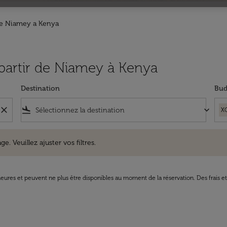
de Niamey a Kenya
 partir de Niamey à Kenya
Destination
Bud
close
flight_land
keyboard_arrow_down
X
uillez ajuster vos filtres.
e. Veuillez ajuster vos filtres.
8 heures et peuvent ne plus être disponibles au moment de la réservation. Des frais e