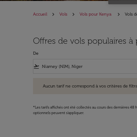
Accueil
Vols
Vols pour Kenya
Vols 
Offres de vols populaires à
De
flight_takeoff
Aucun tarif ne correspond à vos critères de filtrage. Ve
Aucun tarif ne correspond à vos critères de filtrag
*Les tarifs affichés ont été collectés au cours des dernières 4
optionnels peuvent s'appliquer.