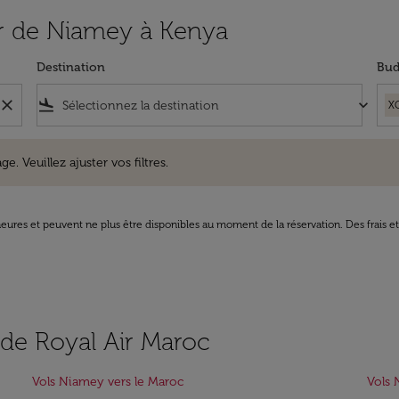
tir de Niamey à Kenya
Destination
Bud
close
flight_land
keyboard_arrow_down
X
uillez ajuster vos filtres.
e. Veuillez ajuster vos filtres.
8 heures et peuvent ne plus être disponibles au moment de la réservation. Des frais e
s de Royal Air Maroc
Vols Niamey vers le Maroc
Vols 