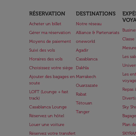
RÉSERVATION
DESTINATIONS
EXPÉ
VOY
Acheter un billet
Notre réseau
Busine
Gérer ma réservation
Alliance & Partenariats
Class
Moyens de paiement
oneworld
Mesure
Suivi des vols
Agadir
Les sa
Horaires des vols
Casablanca
Univer
Choisissez votre siège
Dakhla
Les enf
Ajouter des bagages en
Marrakech
voyag
soute
Ouarzazate
Repas 
LOFT (Lounge + fast
Rabat
track)
Divert
Tétouan
Casablanca Lounge
Sky Sh
Tanger
Réservez un hôtel
Bagage
Louer une voiture
Plan d
Réservez votre transfert
SKYRA