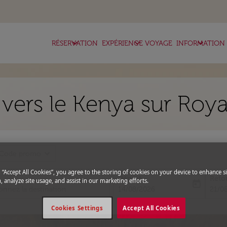
keyboard_arrow_down
keyboard_arrow_down
keyboard_arrow_down
RÉSERVATION
EXPÉRIENCE VOYAGE
INFORMATION
vers le Kenya sur Roya
expand_more
Code promo
g “Accept All Cookies”, you agree to the storing of cookies on your device to enhance si
Départ
Reto
, analyze site usage, and assist in our marketing efforts.
today
fc-booking-departure-date-aria-l
fc-bo
14/08/2026
21/0
Cookies Settings
Accept All Cookies