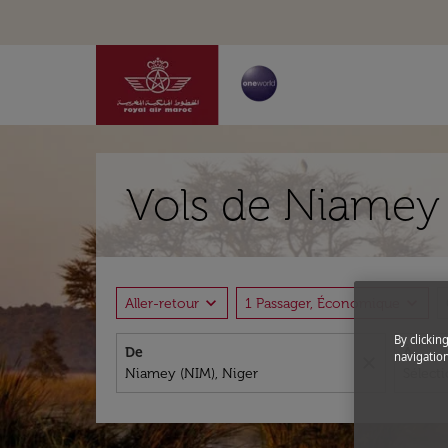
Vols de Niamey 
expand_more
expand_more
Aller-retour
1 Passager, Économique
By clickin
De
À
navigation
close