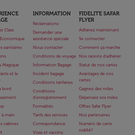
RIENCE
INFORMATION
FIDELITE SAFAR
AGE
FLYER
Réclamations
ss Class
Adhérez maintenant
Demander une
e Economique
assistance spéciale
Se connecter
s sanitaires
Nous contacter
Comment ça marche
lons
Conditions de voyage
Nos raisons d'adhérer
s Magique
Information Bagage
Statut de nos cartes
ants et le
Incident bagage
Avantages de nos
e
cartes
Conditions tarifaires
à bord
Gagnez des miles
Conditions
issement
d'enregistrement
Dépensez vos miles
op
Formalités
Offres Safar Flyer
 à main
Tarifs des services
Nos partenaires
es cabines
Correspondance
Numéro de carte
oublié?
M
Visas et vaccins