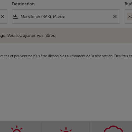
Destination
Bud
close
flight_land
close
X
uillez ajuster vos filtres.
e. Veuillez ajuster vos filtres.
8 heures et peuvent ne plus être disponibles au moment de la réservation. Des frais e