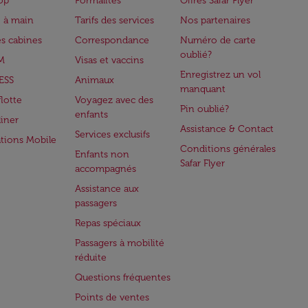
op
Formalités
Offres Safar Flyer
 à main
Tarifs des services
Nos partenaires
es cabines
Correspondance
Numéro de carte
oublié?
M
Visas et vaccins
Enregistrez un vol
ESS
Animaux
manquant
flotte
Voyagez avec des
Pin oublié?
enfants
iner
Assistance & Contact
Services exclusifs
ations Mobile
Conditions générales
Enfants non
Safar Flyer
accompagnés
Assistance aux
passagers
Repas spéciaux
Passagers à mobilité
réduite
Questions fréquentes
Points de ventes