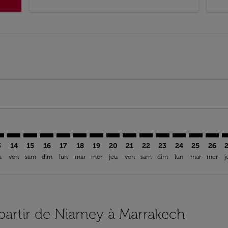
imer. Trouver des offres
sclaimer. Trouver des offres
s-disclaimer. Trouver des offres
ffers-disclaimer. Trouver des offres
ew-offers-disclaimer. Trouver des offres
mp-view-offers-disclaimer. Trouver des offres
K: cmp-view-offers-disclaimer. Trouver des offres
M–RAK: cmp-view-offers-disclaimer. Trouver des offres
NIM–RAK: cmp-view-offers-disclaimer. Trouver des offres
NIM–RAK: cmp-view-offers-disclaimer. Trouver des of
NIM–RAK: cmp-view-offers-disclaimer. Trouver de
NIM–RAK: cmp-view-offers-disclaimer. Trouve
NIM–RAK: cmp-view-offers-disclaimer. Tr
NIM–RAK: cmp-view-offers-disclaimer
NIM–RAK: cmp-view-offers-discl
NIM–RAK: cmp-view-offers-d
NIM–RAK: cmp-view-offe
NIM–RAK: cmp-view-
NIM–RAK: cmp-v
NIM–RAK: c
NIM–R
N
3
14
15
16
17
18
19
20
21
22
23
24
25
26
u
ven
sam
dim
lun
mar
mer
jeu
ven
sam
dim
lun
mar
mer
j
 partir de Niamey à Marrakech