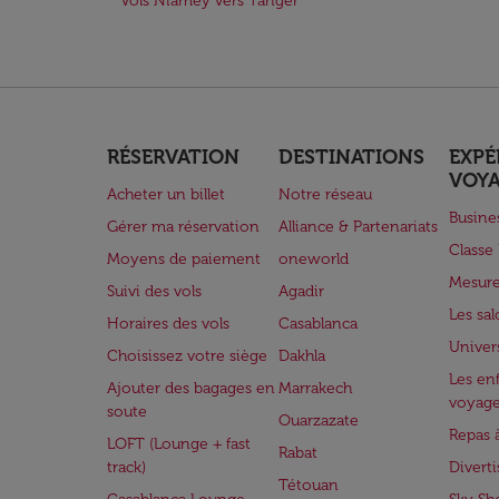
Vols Niamey vers Tanger
RÉSERVATION
DESTINATIONS
EXPÉ
VOY
Acheter un billet
Notre réseau
Busine
Gérer ma réservation
Alliance & Partenariats
Class
Moyens de paiement
oneworld
Mesure
Suivi des vols
Agadir
Les sa
Horaires des vols
Casablanca
Univer
Choisissez votre siège
Dakhla
Les enf
Ajouter des bagages en
Marrakech
voyag
soute
Ouarzazate
Repas 
LOFT (Lounge + fast
Rabat
track)
Divert
Tétouan