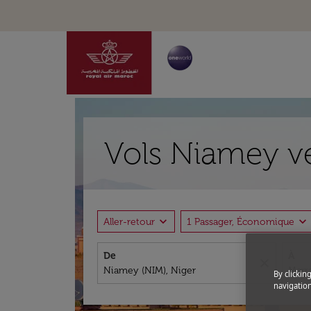
Vols Niamey ve
expand_more
expand_more
Aller-retour
1 Passager, Économique
De
À
close
By clickin
navigation