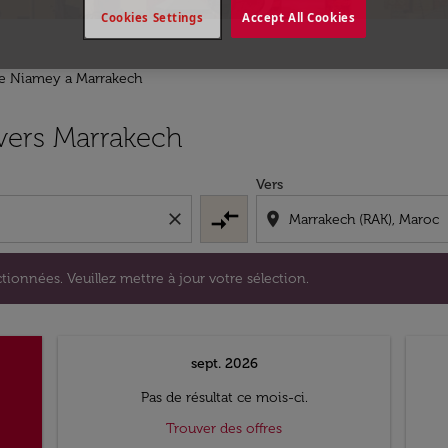
Cookies Settings
Accept All Cookies
de Niamey a Marrakech
s sélectionnées. Veuillez mettre à jour votre sélection.
vers Marrakech
Vers
compare_arrows
close
location_on
tionnées. Veuillez mettre à jour votre sélection.
sept. 2026
Pas de résultat ce mois-ci.
Trouver des offres