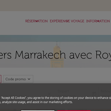
keyboard_arrow_down
keyboard_arrow_down
keyboard_arrow_down
RÉSERVATION
EXPÉRIENCE VOYAGE
INFORMATION
rs Marrakech avec Roy
expand_more
Code promo
Départ
Retou
close
today
fc-booking-departure-date-aria-l
fc-boo
13/08/2026
20/08
g “Accept All Cookies”, you agree to the storing of cookies on your device to enhance si
, analyze site usage, and assist in our marketing efforts.