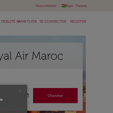
keyboard_arrow_down
Nous contacter
Niger
-
Français
keyboard_arrow_down
FIDELITE SAFAR FLYER
SE CONNECTER
REGISTER
al Air Maroc
r
today
Chercher
abel
king-return-date-aria-label
/2026
te