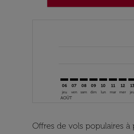
Displaying fares for août-2026
NIM–RAK: cmp-view-offers-discla
NIM–RAK: cmp-view-offers-di
NIM–RAK: cmp-view-offer
NIM–RAK: cmp-view-o
NIM–RAK: cmp-vi
NIM–RAK: c
NIM–RA
NI
06
07
08
09
10
11
12
1
jeu
ven
sam
dim
lun
mar
mer
je
AOÛT
Offres de vols populaires à