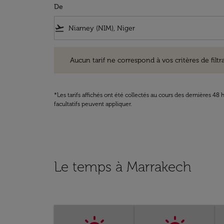
De
flight_takeoff
Aucun tarif ne correspond à vos critères de filtrage. Ve
Aucun tarif ne correspond à vos critères de filtrag
*Les tarifs affichés ont été collectés au cours des dernières 4
facultatifs peuvent appliquer.
Le temps à Marrakech