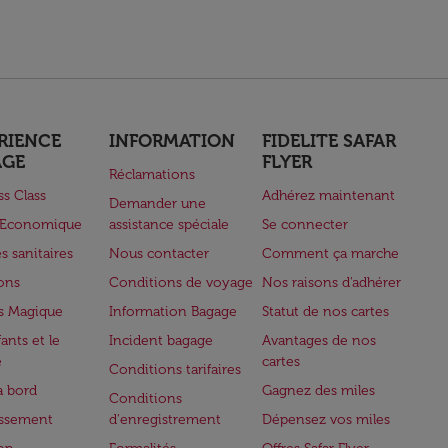
RIENCE
INFORMATION
FIDELITE SAFAR
AGE
FLYER
Réclamations
ss Class
Adhérez maintenant
Demander une
e Economique
assistance spéciale
Se connecter
s sanitaires
Nous contacter
Comment ça marche
lons
Conditions de voyage
Nos raisons d'adhérer
s Magique
Information Bagage
Statut de nos cartes
ants et le
Incident bagage
Avantages de nos
e
cartes
Conditions tarifaires
à bord
Gagnez des miles
Conditions
issement
d'enregistrement
Dépensez vos miles