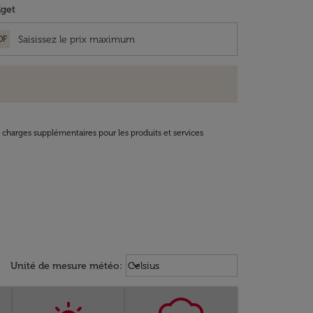
get
OF
t charges supplémentaires pour les produits et services
Weather unit option Celsius Select
keyboard_arrow_down
Unité de mesure météo
:
Celsius