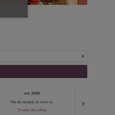
close
oct. 2026
n
chevron_right
Pas de résultat ce mois-ci.
Pas de ré
Trouver des offres
Trouv