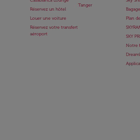
Casablanca Lounge
Sky Sh
Tanger
Réservez un hôtel
Bagage
Louer une voiture
Plan d
Réservez votre transfert
SKYRA
aéroport
SKY PR
Notre 
Dreaml
Applic