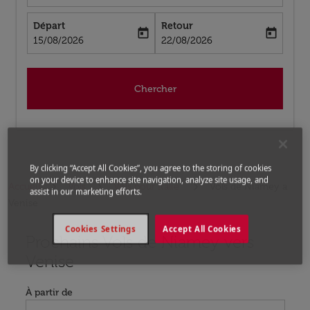
Départ
Retour
today
today
fc-booking-departure-date-aria-label
fc-booking-return-date-aria-label
15/08/2026
22/08/2026
Chercher
By clicking “Accept All Cookies”, you agree to the storing of cookies
on your device to enhance site navigation, analyze site usage, and
Accueil
Vols
Vols pour Italie
Vols de Niamey a
assist in our marketing efforts.
Venise
Cookies Settings
Accept All Cookies
Prochains Vols de Niamey vers
Aucun tarif trouvé pour les options populaires sélectio
Venise
À partir de