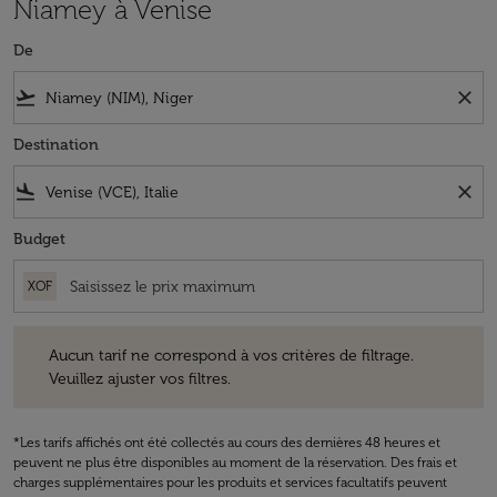
Niamey à Venise
De
flight_takeoff
close
Destination
flight_land
close
Budget
XOF
Aucun tarif ne correspond à vos critères de filtrage. Veuillez ajuster v
Aucun tarif ne correspond à vos critères de filtrage.
Veuillez ajuster vos filtres.
*Les tarifs affichés ont été collectés au cours des dernières 48 heures et
peuvent ne plus être disponibles au moment de la réservation. Des frais et
charges supplémentaires pour les produits et services facultatifs peuvent