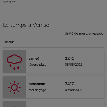
appliquer.
Le temps à Venise
Unité de mesure météo
:
Weather unit option Celsius Selected
keyboard_arrow_down
Celsius
32°C
samedi
légère pluie
08/08/2026
34°C
dimanche
ciel dégagé
09/08/2026