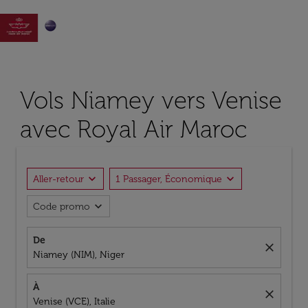

Vols Niamey vers Venise
avec Royal Air Maroc
expand_more
expand_more
Aller-retour
1 Passager, Économique
expand_more
Code promo
De
close
Niamey (NIM), Niger
À
close
Venise (VCE), Italie