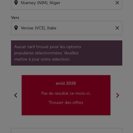
location_on
close
Vers
location_on
close
Aucun tarif trouvé pour les options
populaires sélectionnées. Veuillez
mettre à jour votre sélection.
août 2026
chevron_left
chevron_right
Pas de résultat ce mois-ci.
Trouver des offres