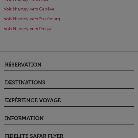
Vols Niamey vers Genève
Vols Niamey vers Strasbourg
Vols Niamey vers Prague
RÉSERVATION
keyboard_arrow_down
DESTINATIONS
keyboard_arrow_down
EXPÉRIENCE VOYAGE
keyboard_arrow_down
INFORMATION
keyboard_arrow_down
FIDELITE SAFAR FLYER
keyboard_arrow_down