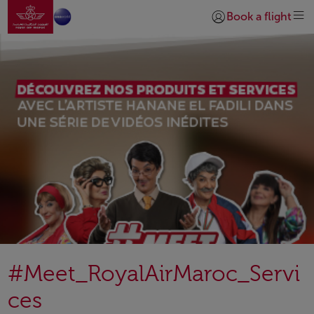
Go to home page
Skip to Main Content
Book a flight
Login | Join)
#Meet_RoyalAirMaroc_Servi
ces