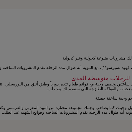
لك مشروبات متنوعة كحولية وغير كحولية
وة نسبرسو**)، مع التنويه أنه طوال مدة الرحلة تقدم المشروبات الساخنة وف
ل للرحلات متوسطة المدى
 ساعتين ونصف وجبة مع قوائم طعام تتغير دورياً وطبق أنيق من البورسيلين. 
معجنات والفواكه الطازجة التي ستقدم لك بعد ذلك.
يم وجبة ساخنة خفيفة
 قبل وجبتك كما يصاحب وجبتك مجموعة مختارة من النبيذ المغربي والفرنسي وك
يه أنه طوال مدة الرحلة تقدم المشروبات الساخنة وفواتح الشهية عند الطلب