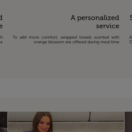
d
A personalized
e
service
th
To add more comfort, wrapped towels scented with
A
e.
orange blossom are offered during meal time.
D