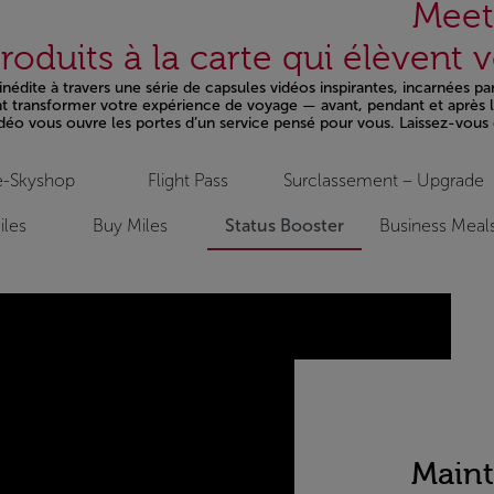
roduits à la carte qui élèvent 
édite à travers une série de capsules vidéos inspirantes, incarnées pa
ent transformer votre expérience de voyage — avant, pendant et après l
vidéo vous ouvre les portes d’un service pensé pour vous. Laissez-vous g
e-Skyshop
Flight Pass
Surclassement – Upgrade
iles
Buy Miles
Status Booster
Business Meal
Maint