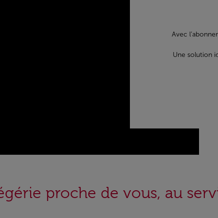
Avec l’abonnem
Une solution i
 égérie proche de vous, au serv