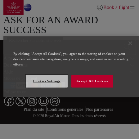
Aller à la page accueil
Saut au contenu principal
Book a flight
Se connecter | S’inscr
ASK FOR AN AWARD
SUCCESS
Rechercher sur notre site web
Bas de page Plan du site
By clicking “Accept All Cookies”, you agree to the storing of cookies on your
À propos de nous
device to enhance site navigation, analyze site usage, and assist in our marketing
Destinations
efforts.
Aide
Modes de paiement
Cookies Settings
Accept All Cookies
Follow us on
Web map links
$Title.getData()
Plan du site
Conditions générales
Nos partenaires
© 2026 Royal Air Maroc. Tous les droits réservés