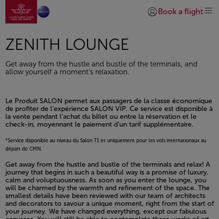
Aller à la page accueil
Saut au contenu principal
Book a flight
Se connecter | S’insc
ZENITH LOUNGE
Get away from the hustle and bustle of the terminals, and
allow yourself a moment's relaxation.
Le Produit SALON permet aux passagers de la classe économique
de profiter de l’expérience SALON VIP. Ce service est disponible à
la vente pendant l’achat du billet ou entre la réservation et le
check-in, moyennant le paiement d’un tarif supplémentaire.
*Service disponible au niveau du Salon T1 et uniquement pour les vols internationaux au
départ de CMN.
Open in a new window
Get away from the hustle and bustle of the terminals and relax! A
journey that begins in such a beautiful way is a promise of luxury,
calm and voluptuousness. As soon as you enter the lounge, you
will be charmed by the warmth and refinement of the space. The
smallest details have been reviewed with our team of architects
and decorators to savour a unique moment, right from the start of
your journey. We have changed everything, except our fabulous