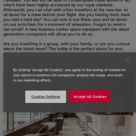
canvases. You will still be able to contemplate these works of art,
which have been highly acclaimed by our loyal clientele.
Afterwards, you can chat with other travellers at the new bar, or
sit down for a meal before your flight. Are you feeling tired, have
you had a hard day? You can rest in our Relax area and lie down
on our armchairs for a moment of relaxation. Forgot to send a
last email? A new business center space equipped with the latest
generation computers will allow you to do so.
Open in a new window
Are you travelling in a group, with your family, or are you curious
about the latest news? The lobby is the perfect place for you.
Open in a new window
By clicking “Accept All Cookies”, you agree to the storing of cookies on
your device to enhance site navigation, analyze site usage, and assist
in our marketing efforts.
Cookies Settings
Accept All Cookies