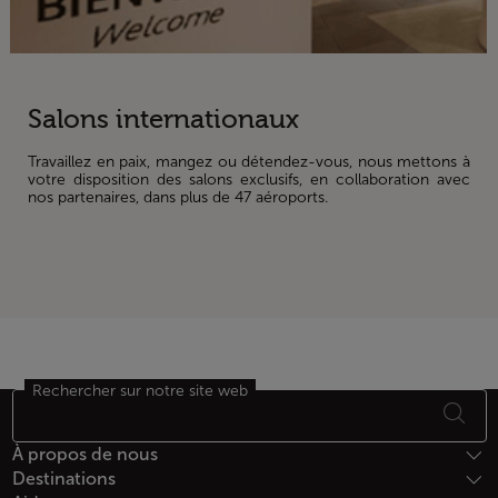
Salons internationaux
Travaillez en paix, mangez ou détendez-vous, nous mettons à
votre disposition des salons exclusifs, en collaboration avec
nos partenaires, dans plus de 47 aéroports.
Rechercher sur notre site web
Bas de page Plan du site
À propos de nous
Destinations