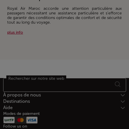
Royal Air Maroc accorde une attention particulière aux
passagers nécessitant une assistance particulière et s'efforce
de garantir des conditions optimales de confort et de sécurité
tout au long du voyage.
plus info
Rechercher sur notre site web
Bas de page Plan du site
À propos de nous
Destinations
Aide
Modes de paiement
Follow us on