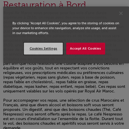
Restauration à Bord
Royal Air Maroc vous propose pour les vols d’une durée
supérieure à 2h30, un repas avec des menus renouvelés
périodiquement et une vaisselle fine et raffinée en porcelaine.
By clicking “Accept All Cookies”, you agree to the storing of cookies on
Votre déjeuner /dîner sera composé d’un hors d’œuvre, suivi d’un
your device to enhance site navigation, analyze site usage, and assist
plat chaud au choix parmi nos 2 suggestions du jour. Une
in our marketing efforts.
sélection de fromages, de pâtisseries et de fruits frais vous sera
proposée par la suite. Concernant les vols d’une durée inférieure à
2h30, une collation chaude vous sera servie. Quel que soit la
Cookies Settings
Accept All Cookies
durée de votre vol, Royal Air Maroc vous offre avant votre repas,
un service apéritif. Si vous avez des exigences particulières,
n’hésitez pas au moment de votre réservation de nous en faire
part afin que nous réalisions une cuisine adaptée à vos besoins en
équilibre et vos goûts, tout en respectant vos convictions
religieuses, vos prescriptions médicales ou préférences culinaires
(repas végétarien, repas sans gluten, repas à base de poisson,
repas faible en cholestérol,. repas faible en graisse, repas
diabétique, repas kasher, repas enfant, repas bébé). Ces repas sont
uniquement valables sur les vols opérés par Royal Air Maroc.
Open in a new window
Pour accompagner vos repas, une sélection de crus Marocains et
Français, ainsi que divers alcool et boissons soft vous seront
proposés. Un digestif, ainsi que des boissons chaudes (Thé, Café
Nespresso) vous seront offerts après le repas. Le café Nespresso
est en cours d'installation sur l'ensemble de la flotte. Durant tout
le vol, des boissons chaudes et apéritifs vous seront servis à votre
demande.