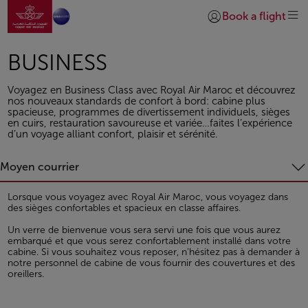
Aller à la page accueil
Saut au contenu principal
Book a flight
Se connecter | S’insc
BUSINESS
Voyagez en Business Class avec Royal Air Maroc et découvrez
nos nouveaux standards de confort à bord: cabine plus
spacieuse, programmes de divertissement individuels, sièges
en cuirs, restauration savoureuse et variée…faites l’expérience
d’un voyage alliant confort, plaisir et sérénité.
Moyen courrier
Lorsque vous voyagez avec Royal Air Maroc, vous voyagez dans
des sièges confortables et spacieux en classe affaires.
Un verre de bienvenue vous sera servi une fois que vous aurez
embarqué et que vous serez confortablement installé dans votre
cabine. Si vous souhaitez vous reposer, n'hésitez pas à demander à
notre personnel de cabine de vous fournir des couvertures et des
oreillers.