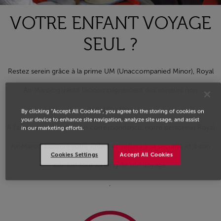
VOTRE ENFANT VOYAGE
SEUL ?
Restez serein grâce à la prime UM (Unaccompanied Minor), Royal
Air Maroc garantit l’accompagnement des mineurs non
accompagnés.
By clicking “Accept All Cookies”, you agree to the storing of cookies on
your device to enhance site navigation, analyze site usage, and assist
A l'aéroport, à bord ou en correspondance, notre personnel Royal
in our marketing efforts.
Air Maroc assistera votre enfant et veillera à sa sécurité et à son
Cookies Settings
Accept All Cookies
confort tout au long de son voyage.
.