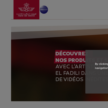
Aller à la page accu
Saut au contenu principal
By clickin
navigation