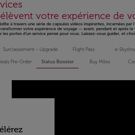
vices
i élèvent votre expérience de 
ite à travers une série de capsules vidéos inspirantes, incarnées par 
t transformer votre expérience de voyage — avant, pendant et après le 
e les portes d’un service pensé pour vous. Laissez-vous guider, et chois
Surclassement – Upgrade
Flight Pass
e-Skysho
eals Pre-Order
Status Booster
Buy Miles
Cas
élérez