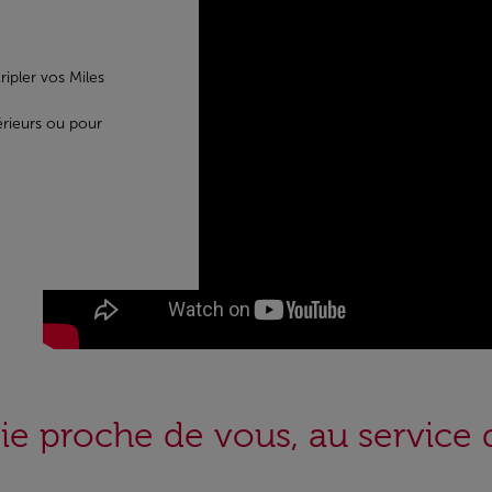
ipler vos Miles
érieurs ou pour
rie proche de vous, au service 