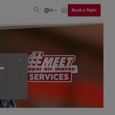
Book a flight
FR
Se connecter | S’inscrire)
site