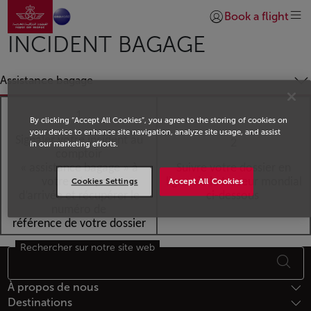
Aller à la page accueil
Saut au contenu principal
Book a flight
Se connecter | S’insc
INCIDENT BAGAGE
Assistance bagage
1
By clicking “Accept All Cookies”, you agree to the storing of cookies on
your device to enhance site navigation, analyze site usage, and assist
Signaler votre incident au
2
in our marketing efforts.
comptoir
« assistance bagage » à
Suivre votre dossier en
votre aéroport
ligne
via le traceur mondial
Cookies Settings
Accept All Cookies
d’arrivée et récupérer le
ci-dessous
numéro de
référence de votre dossier
Rechercher sur notre site web
Bas de page Plan du site
À propos de nous
Destinations