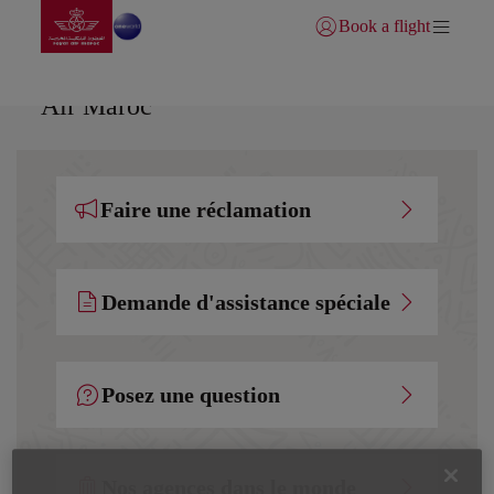
Aller à la page accueil
Saut au contenu principal
Book a flight
Se connecter | S’inscrire)
Contact et assistance client | Royal
Air Maroc
Faire une réclamation
Demande d'assistance spéciale
Posez une question
Nos agences dans le monde