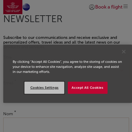
Aller à la page accueil
Saut au contenu principal
Book a flight
Se connecter | S’insc
NEWSLETTER
Subscribe to our communications and receive exclusive and
personalized offers, travel ideas and all the latest news on our
products and services.
Open in a new window
Titre
By clicking “Accept All Cookies”, you agree to the storing of cookies on
your device to enhance site navigation, analyze site usage, and assist
in our marketing efforts.
Email
Cookies Settings
Accept All Cookies
Nom